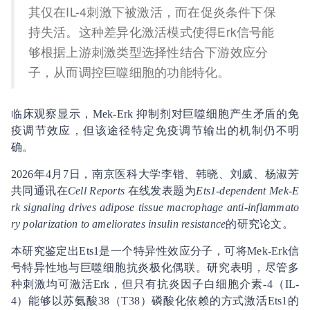
其仅在IL-4刺激下被激活，而在促炎条件下保
持失活。这种差异化激活模式使得Erk信号能
够根据上游刺激类型选择性结合下游效应分
子，从而调控巨噬细胞的功能特化。
临床观察显示，Mek-Erk 抑制剂对巨噬细胞产生矛盾的免
疫调节效应，但该途径特定免疫调节输出的机制仍不明
确。
2026年4月7日，南京医科大学李锴、韩晓、刘威、杨淑芳
共同通讯在
Cell Reports
在线发表题为
Ets1-dependent Mek-E
rk signaling drives adipose tissue macrophage anti-inflammato
ry polarization to ameliorates insulin resistance
的研究论文。
本研究鉴定出Ets1是一个特异性效应分子，可将Mek-Erk信
号特异性地与巨噬细胞抗炎极化偶联。研究表明，尽管多
种刺激均可激活Erk，但只有抗炎因子白细胞介素-4（IL-
4）能够以苏氨酸38（T38）磷酸化依赖的方式激活Ets1的