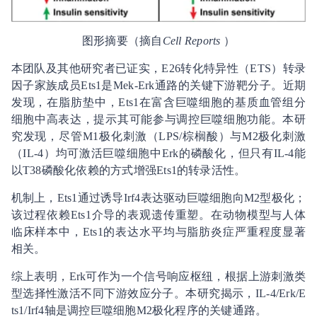
图形摘要（摘自
Cell Reports
）
本团队及其他研究者已证实，E26转化特异性（ETS）转录
因子家族成员Ets1是Mek-Erk通路的关键下游靶分子。近期
发现，在脂肪垫中，Ets1在富含巨噬细胞的基质血管组分
细胞中高表达，提示其可能参与调控巨噬细胞功能。本研
究发现，尽管M1极化刺激（LPS/棕榈酸）与M2极化刺激
（IL-4）均可激活巨噬细胞中Erk的磷酸化，但只有IL-4能
以T38磷酸化依赖的方式增强Ets1的转录活性。
机制上，Ets1通过诱导Irf4表达驱动巨噬细胞向M2型极化；
该过程依赖Ets1介导的表观遗传重塑。在动物模型与人体
临床样本中，Ets1的表达水平均与脂肪炎症严重程度显著
相关。
综上表明，Erk可作为一个信号响应枢纽，根据上游刺激类
型选择性激活不同下游效应分子。本研究揭示，IL-4/Erk/E
ts1/Irf4轴是调控巨噬细胞M2极化程序的关键通路。