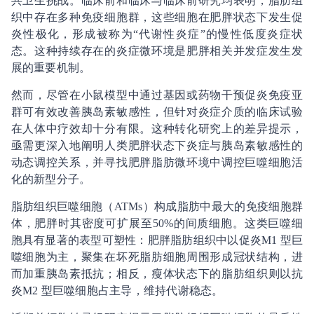
共卫生挑战。临床前和临床与临床前研究均表明，脂肪组
织中存在多种免疫细胞群，这些细胞在肥胖状态下发生促
炎性极化，形成被称为“代谢性炎症”的慢性低度炎症状
态。这种持续存在的炎症微环境是肥胖相关并发症发生发
展的重要机制。
然而，尽管在小鼠模型中通过基因或药物干预促炎免疫亚
群可有效改善胰岛素敏感性，但针对炎症介质的临床试验
在人体中疗效却十分有限。这种转化研究上的差异提示，
亟需更深入地阐明人类肥胖状态下炎症与胰岛素敏感性的
动态调控关系，并寻找肥胖脂肪微环境中调控巨噬细胞活
化的新型分子。
脂肪组织巨噬细胞（ATMs）构成脂肪中最大的免疫细胞群
体，肥胖时其密度可扩展至50%的间质细胞。这类巨噬细
胞具有显著的表型可塑性：肥胖脂肪组织中以促炎M1 型巨
噬细胞为主，聚集在坏死脂肪细胞周围形成冠状结构，进
而加重胰岛素抵抗；相反，瘦体状态下的脂肪组织则以抗
炎M2 型巨噬细胞占主导，维持代谢稳态。