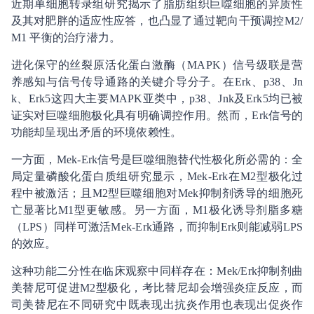
近期单细胞转录组研究揭示了脂肪组织巨噬细胞的异质性
及其对肥胖的适应性应答，也凸显了通过靶向干预调控M2/
M1 平衡的治疗潜力。
进化保守的丝裂原活化蛋白激酶（MAPK）信号级联是营
养感知与信号传导通路的关键介导分子。在Erk、p38、Jn
k、Erk5这四大主要MAPK亚类中，p38、Jnk及Erk5均已被
证实对巨噬细胞极化具有明确调控作用。然而，Erk信号的
功能却呈现出矛盾的环境依赖性。
一方面，Mek-Erk信号是巨噬细胞替代性极化所必需的：全
局定量磷酸化蛋白质组研究显示，Mek-Erk在M2型极化过
程中被激活；且M2型巨噬细胞对Mek抑制剂诱导的细胞死
亡显著比M1型更敏感。另一方面，M1极化诱导剂脂多糖
（LPS）同样可激活Mek-Erk通路，而抑制Erk则能减弱LPS
的效应。
这种功能二分性在临床观察中同样存在：Mek/Erk抑制剂曲
美替尼可促进M2型极化，考比替尼却会增强炎症反应，而
司美替尼在不同研究中既表现出抗炎作用也表现出促炎作