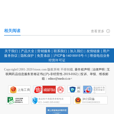
相关阅读
查看更多
关于我们
|
产品大全
|
营销服务
|
联系我们
|
加入我们
|
友情链接
|
用户
服务协议
|
隐私保护
|
免责条款
|
沪ICP备14018915号-1
|
增值电信业务
经营许可证
Copyright©2001-2020 bioon.com 版权所有 不得转载.
著作权声明
|
法律声明
|
互
联网药品信息服务资格证书((沪)-非经营性-2019-0162)
|
投诉、举报、维权邮
箱：editor@medsci.cn<
网
上海工商
络
社
会
征
021-54485309-8082
31010402000321
信
网