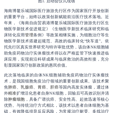
图1. 启动会仪式现场
海南博鳌乐城国际医疗旅游先行区作为国家医疗开放创新
的重要平台，始终以政策创新赋能前沿医疗技术落地。近
年来，《海南自由贸易港博鳌乐城国际医疗旅游先行区生
物医学新技术促进规定》《生物医学新技术临床研究和临
床转化应用
管理
条例》等政策相继实施，为细胞治疗等生
物医学新技术搭建起规范、高效的临床转化“快车道”。依
托先行区真实世界研究与特许审批优势，该自体NK细胞辅
助免疫药物治疗实体瘤技术得以在严格监管下快速推进临
床应用，实现前沿科研成果与临床救治的高效衔接，充分
彰显国家医疗创新政策的惠民价值。
此次落地临床的自体NK细胞辅助免疫药物治疗实体瘤技
术，是我国细胞免疫治疗领域的重要创新成果。该技术聚
焦
肺癌
、
乳腺癌
、
胃癌
、
肝癌
等国内高发实体瘤，通过体
外
精准
扩增活化患者自身NK细胞，回输后可高效识别并清
除
肿瘤细胞
，具备广谱抗癌、安全性高、起效迅速等核心
优势。与传统治疗方式相比，该技术以患者自体细胞为基
础，有效降低排异反应风险，为常规治疗耐受、多线治疗