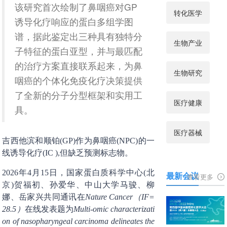
该研究首次绘制了鼻咽癌对GP
转化医学
诱导化疗响应的蛋白多组学图
谱，据此鉴定出三种具有独特分
生物产业
子特征的蛋白亚型，并与最匹配
的治疗方案直接联系起来，为鼻
生物研究
咽癌的个体化免疫化疗决策提供
了全新的分子分型框架和实用工
医疗健康
具。
医疗器械
吉西他滨和顺铂(GP)作为鼻咽癌(NPC)的一
线诱导化疗(IC ),但缺乏预测标志物。
2026年4月15日，国家蛋白质科学中心(北
最新会议
查看更多
京)贺福初、孙爱华、中山大学马骏、柳
娜、岳家兴共同通讯在
Nature Cancer（IF=
28.5）
在线发表题为
Multi-omic characterizati
on of nasopharyngeal carcinoma delineates the