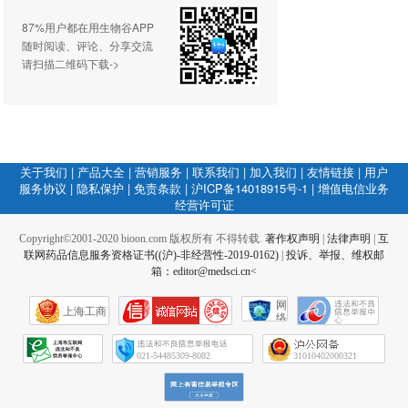
87%用户都在用生物谷APP
随时阅读、评论、分享交流
请扫描二维码下载->
关于我们
|
产品大全
|
营销服务
|
联系我们
|
加入我们
|
友情链接
|
用户
服务协议
|
隐私保护
|
免责条款
|
沪ICP备14018915号-1
|
增值电信业务
经营许可证
Copyright©2001-2020 bioon.com 版权所有 不得转载.
著作权声明
|
法律声明
|
互
联网药品信息服务资格证书((沪)-非经营性-2019-0162)
|
投诉、举报、维权邮
箱：editor@medsci.cn<
网
上海工商
络
社
会
征
021-54485309-8082
31010402000321
信
网