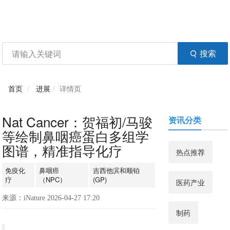
资讯
生物在线
品牌会议
行云公开课
注册
登录
生物谷APP
搜索
首页
进展
详情页
Nat Cancer：贺福初/马骏
资讯分类
等绘制鼻咽癌蛋白多组学
图谱，精准指导化疗
热点推荐
免疫化
鼻咽癌
吉西他滨和顺铂
疗
（NPC）
(GP)
医药产业
来源：iNature 2026-04-27 17:20
制药