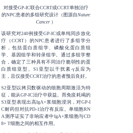
对接受GP-IC联合CCRT或CCRT单独治疗
的NPC患者的多组研究设计（图源自
Nature
Cancer
）
该研究对240例接受GP-IC或单纯同步放化
疗（CCRT）的NPC患者进行了多组学分
析，包括蛋白质组学、磷酸化蛋白质组
学、基因组学和转录组学。通过多组学整
合，确定了三种具有不同治疗脆弱性的蛋
白质组亚型。S1亚型以干扰素-γ反应为
主，且仅接受CCRT治疗的患者预后良好。
S2亚型以拷贝数驱动的细胞周期激活为特
征，能从GP-IC治疗中获益。而免疫耗竭的
S3亚型表现出高IgA+浆细胞浸润，对GP-I
C耐药但对抗PD-1治疗有反应。单细胞RN
A测序证实了非响应者中IgA+浆细胞与CD
8+ T细胞之间的相互作用。