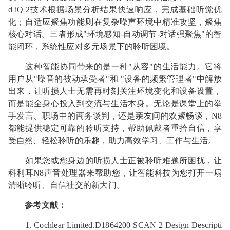
d iQ 2技术根据场景分析结果快速响应，完成基础听觉优
化；自适应聚焦功能则在复杂噪声环境中精准攻坚，聚焦
核心对话。三者形成"环境感知-自动调节-对话强聚焦"的智
能闭环，系统性应对多元场景下的聆听困境。
这种智能协同带来的是一种"从容"的生活能力。它将
用户从"噪音的被动承受者"和 "设备的频繁
管理
者"中解放
出来，让听损人士无需再时刻关注环境变化和设备设置，
而是能全身心投入到交流与生活本身。无论是课堂上的举
手发言、职场中的商务谈判，还是亲友间的欢聚畅谈，N8
都能提供稳定可靠的聆听支持，帮助佩戴者重拾自信，享
受自然、轻松聆听的乐趣，助力高效学习、工作与生活。
如果您或您身边的听损人士正被聆听难题所困扰，让
科利耳N8声音处理器来帮助您，让智能科技为您打开一扇
清晰聆听、自信社交的新大门。
参考文献：
1. Cochlear Limited.D1864200 SCAN 2 Design Descripti