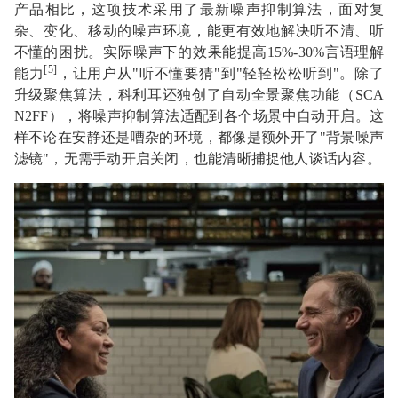
产品相比，这项技术采用了最新噪声抑制算法，面对复
杂、变化、移动的噪声环境，能更有效地解决听不清、听
不懂的困扰。实际噪声下的效果能提高15%-30%言语理解
[5]
能力
，让用户从"听不懂要猜"到"轻轻松松听到"。除了
升级聚焦算法，科利耳还独创了自动全景聚焦功能（SCA
N2FF），将噪声抑制算法适配到各个场景中自动开启。这
样不论在安静还是嘈杂的环境，都像是额外开了"背景噪声
滤镜"，无需手动开启关闭，也能清晰捕捉他人谈话内容。