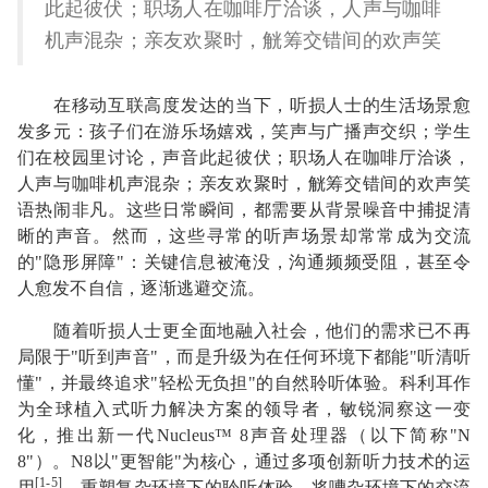
此起彼伏；职场人在咖啡厅洽谈，人声与咖啡
机声混杂；亲友欢聚时，觥筹交错间的欢声笑
在移动互联高度发达的当下，听损人士的生活场景愈
发多元：孩子们在游乐场嬉戏，笑声与广播声交织；学生
们在校园里讨论，声音此起彼伏；职场人在咖啡厅洽谈，
人声与咖啡机声混杂；亲友欢聚时，觥筹交错间的欢声笑
语热闹非凡。这些日常瞬间，都需要从背景噪音中捕捉清
晰的声音。然而，这些寻常的听声场景却常常成为交流
的"隐形屏障"：关键信息被淹没，沟通频频受阻，甚至令
人愈发不自信，逐渐逃避交流。
随着听损人士更全面地融入社会，他们的需求已不再
局限于"听到声音"，而是升级为在任何环境下都能"听清听
懂"，并最终追求"轻松无负担"的自然聆听体验。科利耳作
为全球植入式听力解决方案的领导者，敏锐洞察这一变
化，推出新一代Nucleus™ 8声音处理器（以下简称"N
8"）。N8以"更智能"为核心，通过多项创新听力技术的运
[1-5]
用
，重塑复杂环境下的聆听体验，将嘈杂环境下的交流