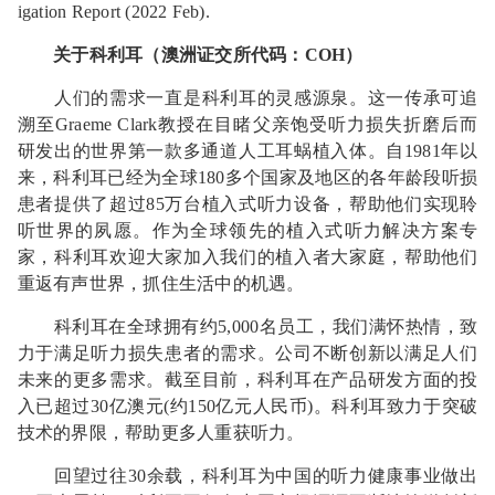
igation Report (2022 Feb).
关于科利耳（澳洲证交所代码：
COH）
人们的需求一直是科利耳的灵感源泉。这一传承可追
溯至Graeme Clark教授在目睹父亲饱受听力损失折磨后而
研发出的世界第一款多通道人工耳蜗植入体。自1981年以
来，科利耳已经为全球180多个国家及地区的各年龄段听损
患者提供了超过85万台植入式听力设备，帮助他们实现聆
听世界的夙愿。作为全球领先的植入式听力解决方案专
家，科利耳欢迎大家加入我们的植入者大家庭，帮助他们
重返有声世界，抓住生活中的机遇。
科利耳在全球拥有约5,000名员工，我们满怀热情，致
力于满足听力损失患者的需求。公司不断创新以满足人们
未来的更多需求。截至目前，科利耳在产品研发方面的投
入已超过30亿澳元(约150亿元人民币)。科利耳致力于突破
技术的界限，帮助更多人重获听力。
回望过往30余载，科利耳为中国的听力健康事业做出