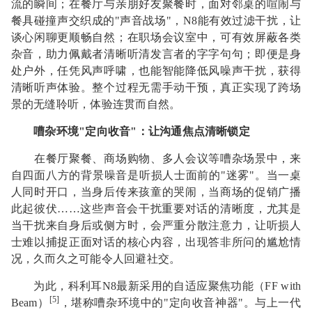
流的瞬间；在餐厅与亲朋好友聚餐时，面对邻桌的喧闹与
餐具碰撞声交织成的"声音战场"，N8能有效过滤干扰，让
谈心闲聊更顺畅自然；在职场会议室中，可有效屏蔽各类
杂音，助力佩戴者清晰听清发言者的字字句句；即便是身
处户外，任凭风声呼啸，也能智能降低风噪声干扰，获得
清晰听声体验。整个过程无需手动干预，真正实现了跨场
景的无缝聆听，体验连贯而自然。
嘈杂环境"定向收音"：让沟通焦点清晰锁定
在餐厅聚餐、商场购物、多人会议等嘈杂场景中，来
自四面八方的背景噪音是听损人士面前的"迷雾"。当一桌
人同时开口，当身后传来孩童的哭闹，当商场的促销广播
此起彼伏……这些声音会干扰重要对话的清晰度，尤其是
当干扰来自身后或侧方时，会严重分散注意力，让听损人
士难以捕捉正面对话的核心内容，出现答非所问的尴尬情
况，久而久之可能令人回避社交。
为此，科利耳N8最新采用的自适应聚焦功能（FF with
[5]
Beam）
，堪称嘈杂环境中的"定向收音神器"。与上一代