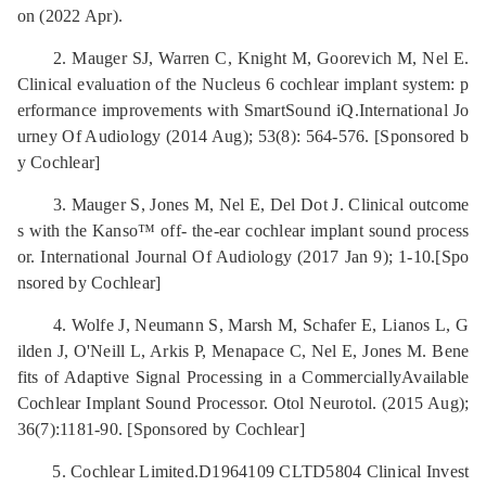
on (2022 Apr).
2. Mauger SJ, Warren C, Knight M, Goorevich M, Nel E.
Clinical evaluation of the Nucleus 6 cochlear implant system: p
erformance improvements with SmartSound iQ.International Jo
urney Of Audiology (2014 Aug); 53(8): 564-576. [Sponsored b
y Cochlear]
3. Mauger S, Jones M, Nel E, Del Dot J. Clinical outcome
s with the Kanso™ off- the-ear cochlear implant sound process
or. International Journal Of Audiology (2017 Jan 9); 1-10.[Spo
nsored by Cochlear]
4. Wolfe J, Neumann S, Marsh M, Schafer E, Lianos L, G
ilden J, O'Neill L, Arkis P, Menapace C, Nel E, Jones M. Bene
fits of Adaptive Signal Processing in a CommerciallyAvailable
Cochlear Implant Sound Processor. Otol Neurotol. (2015 Aug);
36(7):1181-90. [Sponsored by Cochlear]
5. Cochlear Limited.D1964109 CLTD5804 Clinical Invest