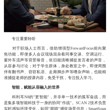
专注重要聆听
对于职场人士而言，借助增强型ForwardFocus前向聚
焦功能，即便多人会议现场混杂着同事交谈、空调运行、
窗外车流声等背景噪音，依旧能清晰捕捉发言者的声音，
从容参与讨论；对于学生群体，身处教室之中，即便周围
伴有翻书声、窃窃私语、走廊脚步声等嘈杂声响，也能精
准捕捉老师的授课内容，免受干扰，专注投入学习。
智能，赋能从容融入的世界
科利耳N8的"更智能"，并非单一技术的孤军奋战，而
是集多项智能科技于一身的协同"作战"。SCAN 2技术负责
实时感知环境变化，如同"眼睛"捕捉场景信息；SmartSoun