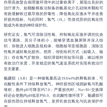
作用高效螯合病理微环境中的过量铁离子，展现出良好的
治疗潜力。如鞣酸模板法制备的氨基化介孔硅纳米颗粒可
有效缓解铁过载导致的肝毒性，降低氧化应激水平并改善
肝损伤指标。与此同时，氢气（H₂）凭借优异的抗氧化性
能成为有效的神经保护剂。
研究证实，氢气可清除活性氧、抑制氧化应激并调控抗炎
信号通路。其分子体积小，能够穿透血脑屏障并深入组
织，弥散进入细胞及线粒体、细胞核等亚细胞器，清除活
性氧并减轻氧化损伤。然而，传统给药方式（如吸入、输
注）存在氢气扩散快、组织滞留时间短等问题，难以维持
有效治疗浓度，开发稳定的氢气递送系统对实现有效治疗
至关重要。
氨硼烷（AB）是一种储氢量高达19.6wt%的释氢前体，可
在酸性条件下持续释放氢气。神经损伤区域因缺氧与乳酸
堆积，胞外pH可降至约7.0；严重损伤时，Na+/H+交换障
碍还会使胞内pH低至约6.0。在此酸性微环境下，氨硼烷可
在损伤部位持续释放氢气，发挥长效抗氧化与抗炎保护作
用。