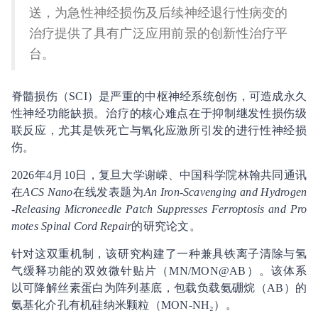
送，为急性神经损伤及后续神经退行性病变的
治疗提供了具有广泛应用前景的创新性治疗平
台。
脊髓损伤（SCI）是严重的中枢神经系统创伤，可造成永久
性神经功能缺损。治疗的核心难点在于抑制继发性损伤级
联反应，尤其是铁死亡与氧化应激所引发的进行性神经损
伤。
2026年4月10日，复旦大学谢嵘、中国科学院林翰共同通讯
在
ACS Nano
在线发表题为
An Iron-Scavenging and Hydrogen
-Releasing Microneedle Patch Suppresses Ferroptosis and Pro
motes Spinal Cord Repair
的研究论文。
针对这双重机制，该研究构建了一种兼具铁离子清除与氢
气缓释功能的双效微针贴片（MN/MON@AB）。该体系
以可降解丝素蛋白为阵列基底，包载负载氨硼烷（AB）的
氨基化介孔有机硅纳米颗粒（MON-NH₂）。