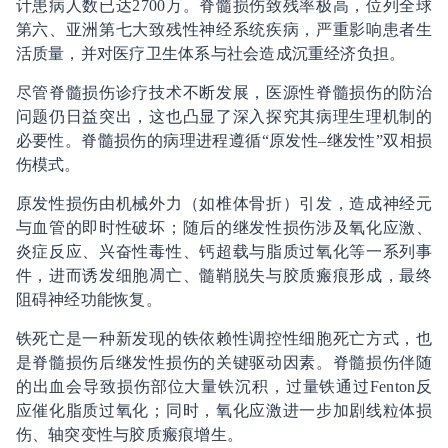
计患病人数已达2700万。脊髓损伤致残率极高，位列全球
第六、亚洲第七大致残性神经系统疾病，严重影响患者生
活质量，并对医疗卫生体系与社会造成沉重经济负担。
尽管脊髓损伤诊疗技术不断发展，医源性脊髓损伤的防治
问题仍日益突出，这也凸显了深入探究其病理生理机制的
必要性。脊髓损伤的病理进程遵循“原发性–继发性”双相损
伤模式。
原发性损伤由机械外力（如椎体骨折）引发，造成神经元
与血管的即时性破坏；随后的继发性损伤涉及氧化应激、
炎症反应、兴奋性毒性、钙超载与脂质过氧化等一系列事
件，进而诱发细胞凋亡、髓鞘脱失与胶质瘢痕形成，最终
阻碍神经功能恢复。
铁死亡是一种新发现的铁依赖性调控性细胞死亡方式，也
是脊髓损伤后继发性损伤的关键驱动因素。脊髓损伤伴随
的出血会导致损伤部位大量铁沉积，过量铁通过Fenton反
应催化脂质过氧化；同时，氧化应激进一步加剧线粒体损
伤、轴突变性与胶质瘢痕增生。