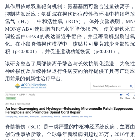
其作用依赖双重靶向机制：氨基基团可螯合过量铁离子，
抑制芬顿反应；氨硼烷在损伤部位酸性微环境中持续释放
氢气（H₂），中和活性氧（ROS）。体外实验表明，MN/
MON@AB可使细胞内Fe²⁺水平降低46.7%，使关键铁死亡
调控蛋白GPX4的表达量近乎翻倍，并显著缓解脂质过氧
化。在小鼠脊髓损伤模型中，该贴片可显著减少脊髓铁沉
积（p<0.0001），并促进运动功能恢复（p<0.001）。
该研究整合了局部铁离子螯合与长效抗氧化递送，为急性
神经损伤及后续神经退行性病变的治疗提供了具有广泛应
用前景的创新性治疗平台。
脊髓损伤（SCI）是一类严重的中枢神经系统疾病，主要由
创伤性事故所致。全球每年新增病例超过25万，2016年累