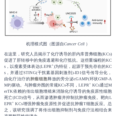
机理模式图（图源自
Cancer Cell
）
在这里，研究人员揭示了化疗诱导的肝内库普弗细胞(KCs)
促进了肝转移中的免疫逃避和化疗抵抗。这些重编程的KC
+
s，以瘦素受体表达(LEPR
)为特征，起源于预先存在的KC
s，并通过STING(干扰素基因刺激剂)-ID1信号传导分化，
由化疗治疗的
肿瘤细胞
释放的旁分泌cGAMP(环状GMP-A
+
MP)驱动。与肿瘤外围的常规KCs不同，LEPR
KCs通过M
erTK依赖的传出细胞增殖来消除化疗诱导的免疫原性细胞
死亡(ICD)信号，从而渗透肿瘤并抑制抗肿瘤免疫。靶向L
+
EPR
KCs增强肿瘤免疫原性并促进抗肿瘤T细胞反应。总
之，该研究强调了将传出细胞抑制剂与免疫疗法相结合来