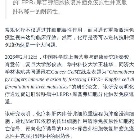
的LEPR+库普弗细胞恢复肿瘤免疫原性并克服
肝转移中的耐药性。
常规化疗不仅通过其细胞毒性作用，而且通过重新激活
免
疫
监视来达到临床疗效。然而，化疗是否可以逆转抗
肿瘤
免疫
仍然是一个大问题。
2026年2月12日，中国科学院上海
营养
与健康研究所秦骏、
肖意传，复旦大学彭俊杰、华中科技大学王桂华，同济大
学林谋斌共同通讯在
Cancer Cell
在线发表题为“
Chemothera
py triggers immune evasion by fostering LEPR+ Kupffer cell di
fferentiation in liver metastases”
的研究论文。该研究表明化
疗通过促进
肝转移
瘤中LEPR+库普弗细胞分化触发免疫逃
避。
该研究表明，化疗将肝内库普弗细胞重编程为肿瘤浸润细
胞，通过MerTK依赖的传出细胞作用清除免疫原性细胞死
亡信号。靶向化疗诱导的LEPR+库普弗细胞恢复肿瘤免疫
原性并克服肝转移中的耐药性。