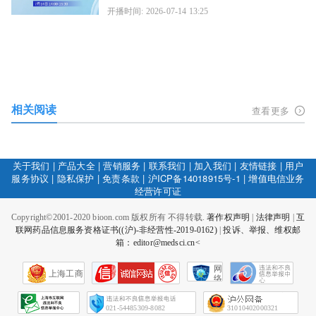
开播时间: 2026-07-14 13:25
相关阅读
查看更多
关于我们
|
产品大全
|
营销服务
|
联系我们
|
加入我们
|
友情链接
|
用户
服务协议
|
隐私保护
|
免责条款
|
沪ICP备14018915号-1
|
增值电信业务
经营许可证
Copyright©2001-2020 bioon.com 版权所有 不得转载.
著作权声明
|
法律声明
|
互
联网药品信息服务资格证书((沪)-非经营性-2019-0162)
|
投诉、举报、维权邮
箱：editor@medsci.cn<
网
上海工商
络
社
会
征
021-54485309-8082
31010402000321