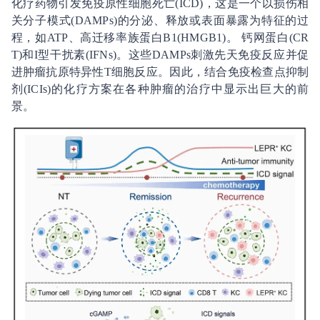
化疗药物引发免疫原性细胞死亡(ICD)，这是一个以损伤相
关分子模式(DAMPs)的分泌、释放或表面暴露为特征的过
程，如ATP、高迁移率族蛋白B1(HMGB1)。 钙网蛋白(CR
T)和I型干扰素(IFNs)。这些DAMPs刺激先天免疫反应并促
进肿瘤抗原特异性T细胞反应。因此，结合免疫检查点抑制
剂(ICIs)的化疗方案在各种肿瘤的治疗中显示出巨大的前
景。