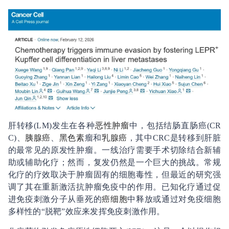
肝转移(LM)发生在各种
恶性肿瘤
中，包括结肠直肠癌(CR
C)、
胰腺癌
、
黑色素
瘤和
乳腺癌
，其中CRC是转移到肝脏
的最常见的原发性肿瘤。一线治疗需要手术切除结合新辅
助或辅助化疗；然而，复发仍然是一个巨大的挑战。常规
化疗的疗效取决于肿瘤固有的细胞毒性，但最近的研究强
调了其在重新激活抗肿瘤免疫中的作用。已知化疗通过促
进免疫刺激分子从垂死的
癌细胞
中释放或通过对免疫细胞
多样性的“脱靶”效应来发挥免疫刺激作用。