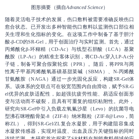
图形摘要（摘自
Advanced Science
）
随着灵活电子技术的发展，伤口敷料被需要准确反映伤口
愈合状态。已开发出多种智能伤口敷料以监测伤口部位相
关生理和生化指标的变化。在这项工作中制备了基于胆汁
酸-β-CD的SR-Gel，用于创面治疗与实时监测。首先，通过
丙烯酰化β-环糊精（CD-Ac）与线型石胆酸（LCA）基聚
酰胺（LP-Ac）的精准主客体识别，将CD-Ac穿入LP-Ac分
子链，制备可聚合假聚轮烷（PPR）。随后，将PPR与两
性离子甲基丙烯酰氧基磺基甜菜碱（SBMA）、N-丙烯酰
甘氨酰胺（NAGA）通过一步光固化反应，构建SR-Gel体
系。该体系的交联点可在较宽范围内自由滑动，赋予SR-G
el优异的皮肤适配性，如超强抗疲劳性能、易适应创面形
变与活动而不破裂，且具有可重复的组织粘附性。此外，
研究向SR-Gel中引入负载左氧氟沙星（Levo）的抗菌导电
型沸石咪唑酯骨架-8（ZIF-8）纳米颗粒（ZIF-8@Levo，简
称ZL），得到SR-Gel/ZL复合水凝胶，用于构建阻容集成
水凝胶传感器，实现对温度、出血及压力关键指标的同时
连续监测。本研究首次探索了SR材料在智能敷料领域的应