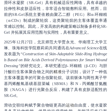
滑环水凝胶（SR-Gel）具有机械适应性网络，具有卓越的
拉伸性和皮肤适应性，非常适合智能敷料应用。然而，目
前的SR-Gel系统主要依赖由聚乙二醇（PEG）和α-环糊精
（α-CDs）制成的聚轮烷，这类聚轮烷的主客体覆盖率通
常难以控制。因此，开发高效的构建策略以制备多样化SR-
Gel 并拓展其应用范围与实用性，具有重要意义。
2025年12月27日，北京师范大学贾永光、华南理工大学王
琳、珠海科技学院蔡莉莉共同通讯在
Advanced Science
在线
发表题为
“Construction of Skin-Adaptable Slide-Ring Hydroge
ls Based on Bile Acids Derived Polyrotaxanes for Smart Wound
Dressing”
的研究论文。本研究通过β- 环糊精（β-CD）与胆
汁酸衍生客体聚合物之间的
精准
分子识别，设计了一种低
主客体覆盖率的可聚合假聚轮烷。该前驱体与两性离子甲
基丙烯酰氧基磺基甜菜碱（SBMA）和 N - 丙烯酰甘氨酰
胺（NAGA）进行光聚合反应，构建了具有皮肤适配性的
SR-Gel。
滑动交联结构赋予聚合物链更高的
运动
自由度，使水凝胶