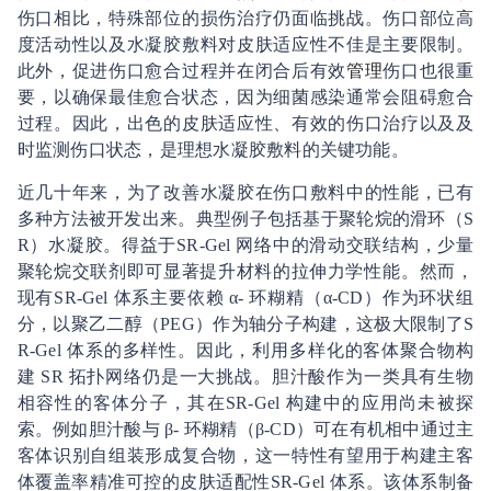
伤口相比，特殊部位的损伤治疗仍面临挑战。伤口部位高
度活动性以及水凝胶敷料对皮肤适应性不佳是主要限制。
此外，促进伤口愈合过程并在闭合后有效
管理
伤口也很重
要，以确保最佳愈合状态，因为细菌感染通常会阻碍愈合
过程。因此，出色的皮肤适应性、有效的伤口治疗以及及
时监测伤口状态，是理想水凝胶敷料的关键功能。
近几十年来，为了改善水凝胶在伤口敷料中的性能，已有
多种方法被开发出来。典型例子包括基于聚轮烷的滑环（S
R）水凝胶。得益于SR-Gel 网络中的滑动交联结构，少量
聚轮烷交联剂即可显著提升材料的拉伸力学性能⁠。然而，
现有SR-Gel 体系主要依赖 α- 环糊精（α-CD）作为环状组
分，以聚乙二醇（PEG）作为轴分子构建⁠，这极大限制了S
R-Gel 体系的多样性。因此，利用多样化的客体聚合物构
建 SR 拓扑网络仍是一大挑战。胆汁酸作为一类具有生物
相容性的客体分子，其在SR-Gel 构建中的应用尚未被探
索。例如⁠胆汁酸与 β- 环糊精（β-CD）可在有机相中通过主
客体识别自组装形成复合物，这一特性有望用于构建主客
体覆盖率精准可控的皮肤适配性SR-Gel 体系。该体系制备