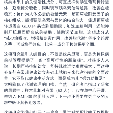
橘类水果中的关键活性成分，可直接抑制肠道葡萄糖转运
体，延缓糖分吸收，同时调节胰岛素信号通路，改善血糖
稳态；铬作为人体必需的微量元素，是葡萄糖耐受因子的
核心组成，能增强胰岛素与受体的结合能力，促进葡萄糖
转运蛋白 GLUT4 易位到细胞膜，加速血糖利用，还能抑
制肝脏胆固醇合成关键酶，辅助调节血脂。这些成分从
“减少糖吸收、增强胰岛素作用、改善脂代谢” 等多个维度
入手，形成协同效应，比单一成分干预效果更全面。
这项研究最引人瞩目的，不仅是效果显著，更是为糖尿病
前期管理提供了一条 “高可行性的新路径”。对很多人来
说，长期严格控制饮食、坚持规律运动难度极大，而这种
补充剂在常规健康饮食基础上就能带来代谢指标的全面改
善，它不取代健康生活方式，而是成为其 “强力助推器”，
大幅降低了代谢管理的门槛。当然，研究者也指出了研究
的局限性：样本量相对有限（62 人）、仅在单中心开展、
未纳入 BMI≥30 的肥胖人群，下一步还需要在更广泛的人
群中验证其长期效果。
这项研究为我们打开了一扇窗：通过科学配比的天然提取