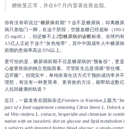
糖恢复正常，并在6个月内显著改善血脂。
你有没有听说过“
糖尿病
前期”？这不是糖尿病，却离糖尿
病只差临门一脚，在这个阶段，空腹血糖已经超标（100-1
25 mg/dL），但还够不上
2型糖尿病
的
诊断
标准。全球约有
3.5亿人正处于这个“灰色地带”，其中中国成年人中糖尿病
前期的患病率高达35%以上。
更可怕的是，糖尿病前期不仅是糖尿病的“预备役”，更是
心
血管
疾病的独立危险因素。尽管医生总是强调“管住嘴、
迈开腿”，但现实中，单纯依靠生活方式干预的成功率并不
理想，有没有一种更简单、更有效的方法，能帮助这数亿
人拉回健康的轨道？
近日，一篇发表在国际杂志
Frontiers in Nutrition
上题为
“Im
pact of a food supplement containing Citrus limon L. Osbeck a
nd Vitis vinifera L. extracts, hesperidin and chromium in combi
nation with an isocaloric diet on glucose and lipid metabolism i
n subjects with impaired fasting blood glucose: a single-center,