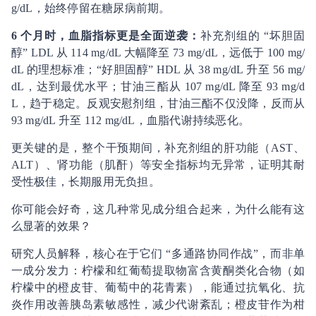
g/dL，始终停留在糖尿病前期。
6 个月时，血脂指标更是全面逆袭：
补充剂组的 “坏胆固
醇” LDL 从 114 mg/dL 大幅降至 73 mg/dL，远低于 100 mg/
dL 的理想标准；“好胆固醇” HDL 从 38 mg/dL 升至 56 mg/
dL，达到最优水平；甘油三酯从 107 mg/dL 降至 93 mg/d
L，趋于稳定。反观安慰剂组，甘油三酯不仅没降，反而从
93 mg/dL 升至 112 mg/dL，血脂代谢持续恶化。
更关键的是，整个干预期间，补充剂组的肝功能（AST、
ALT）、肾功能（肌酐）等安全指标均无异常，证明其耐
受性极佳，长期服用无负担。
你可能会好奇，这几种常见成分组合起来，为什么能有这
么显著的效果？
研究人员解释，核心在于它们 “多通路协同作战”，而非单
一成分发力：柠檬和红葡萄提取物富含黄酮类化合物（如
柠檬中的橙皮苷、葡萄中的花青素），能通过抗氧化、抗
炎作用改善胰岛素敏感性，减少代谢紊乱；橙皮苷作为柑