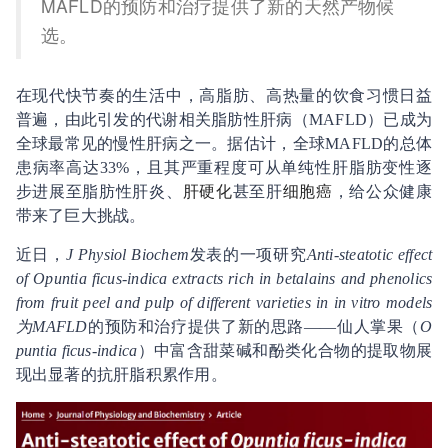
MAFLD的预防和治疗提供了新的天然产物候
选。
在现代快节奏的生活中，高脂肪、高热量的饮食习惯日益
普遍，由此引发的代谢相关脂肪性肝病（MAFLD）已成为
全球最常见的慢性肝病之一。据估计，全球MAFLD的总体
患病率高达33%，且其严重程度可从单纯性肝脂肪变性逐
步进展至脂肪性肝炎、
肝硬化
甚至肝
细胞癌
，给公众健康
带来了巨大挑战。
近日，
J Physiol Biochem
发表的一项研究
Anti-steatotic effect
of Opuntia ficus-indica extracts rich in betalains and phenolics
from fruit peel and pulp of different varieties in in vitro models
为MAFLD
的预防和治疗提供了新的思路——仙人掌果（
O
puntia ficus-indica
）中富含甜菜碱和酚类化合物的提取物展
现出显著的抗肝脂积累作用。