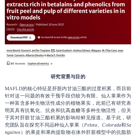
研究背景与目的
MAFLD的核心特征是肝脏内甘油三酯的过度积累，而目前
针对这一问题的有效干预手段仍较为有限。仙人掌果作为
一种富含多种生物活性成分的植物果实，此前已有研究表
明其具有抗氧化、抗炎和抗
高血糖
等多种生物活性，但关
于其对肝脏甘油三酯积累的影响却鲜见报道。基于此，研
究团队旨在探究不同品种仙人掌果（
Pelota
、
Colorada
和
Sa
nguinos
）的果皮和果肉提取物在体外肝脏模型中的抗脂肪