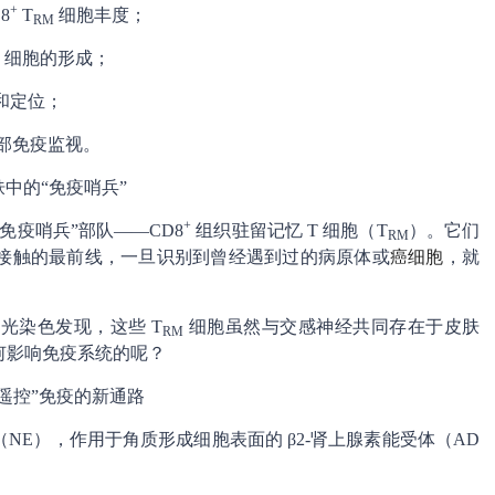
+
8
T
细胞丰度；
RM
细胞的形成；
和定位；
部免疫监视。
肤中的“免疫哨兵”
+
免疫哨兵”部队——CD8
组织驻留记忆 T 细胞（T
）。它们
RM
接触的最前线，一旦识别到曾经遇到过的病原体或
癌细胞
，就
光染色发现，这些 T
细胞虽然与交感神经共同存在于皮肤
RM
何影响免疫系统的呢？
“遥控”免疫的新通路
E），作用于角质形成细胞表面的 β2-肾上腺素能受体（AD