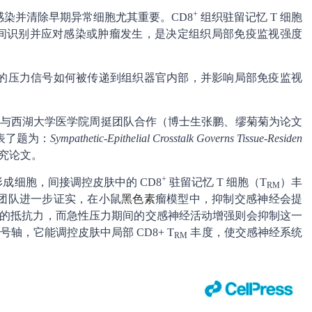
+
染并清除早期异常细胞尤其重要。CD8
组织驻留记忆 T 细胞
间识别并应对感染或肿瘤发生，是决定组织局部免疫监视强度
的压力信号如何被传递到组织器官内部，并影响局部免疫监视
团队与西湖大学医学院周挺团队合作（博士生张鹏、缪菊菊为论文
表了题为：
Sympathetic-Epithelial Crosstalk Governs Tissue-Residen
究论文。
+
成细胞，间接调控皮肤中的 CD8
驻留记忆 T 细胞（T
）丰
RM
团队进一步证实，在小鼠
黑色素
瘤模型中，抑制交感神经会提
对癌症的抵抗力，而急性压力期间的交感神经活动增强则会抑制这一
号轴，它能调控皮肤中局部 CD8+ T
丰度，使交感神经系统
RM
。