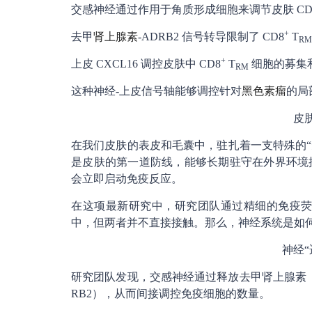
交感神经通过作用于角质形成细胞来调节皮肤 CD
+
去甲
肾上腺素
-ADRB2 信号转导限制了 CD8
T
RM
+
上皮 CXCL16 调控皮肤中 CD8
T
细胞的募集
RM
这种神经-上皮信号轴能够调控针对
黑色素瘤
的局
皮
在我们皮肤的表皮和毛囊中，驻扎着一支特殊的“
是皮肤的第一道防线，能够长期驻守在外界环境
会立即启动免疫反应。
在这项最新研究中，研究团队通过精细的免疫荧
中，但两者并不直接接触。那么，神经系统是如
神经
研究团队发现，交感神经通过释放去甲肾上腺素（N
RB2），从而间接调控免疫细胞的数量。