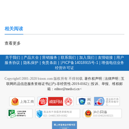
相关阅读
查看更多
关于我们
|
产品大全
|
营销服务
|
联系我们
|
加入我们
|
友情链接
|
用户
服务协议
|
隐私保护
|
免责条款
|
沪ICP备14018915号-1
|
增值电信业务
经营许可证
Copyright©2001-2020 bioon.com 版权所有 不得转载.
著作权声明
|
法律声明
|
互
联网药品信息服务资格证书((沪)-非经营性-2019-0162)
|
投诉、举报、维权邮
箱：editor@medsci.cn<
网
上海工商
络
社
会
征
021-54485309-8082
31010402000321
信
网