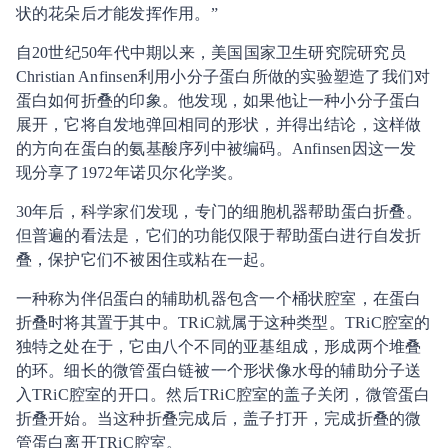
状的花朵后才能发挥作用。”
自20世纪50年代中期以来，美国国家卫生研究院研究员
Christian Anfinsen利用小分子蛋白所做的实验塑造了我们对
蛋白如何折叠的印象。他发现，如果他让一种小分子蛋白
展开，它将自发地弹回相同的形状，并得出结论，这样做
的方向在蛋白的氨基酸序列中被编码。Anfinsen因这一发
现分享了1972年诺贝尔化学奖。
30年后，科学家们发现，专门的细胞机器帮助蛋白折叠。
但普遍的看法是，它们的功能仅限于帮助蛋白进行自发折
叠，保护它们不被困住或粘在一起。
一种称为伴侣蛋白的辅助机器包含一个桶状腔室，在蛋白
折叠时将其置于其中。TRiC就属于这种类型。TRiC腔室的
独特之处在于，它由八个不同的亚基组成，形成两个堆叠
的环。细长的微管蛋白链被一个形状像水母的辅助分子送
入TRiC腔室的开口。然后TRiC腔室的盖子关闭，微管蛋白
折叠开始。当这种折叠完成后，盖子打开，完成折叠的微
管蛋白离开TRiC腔室。