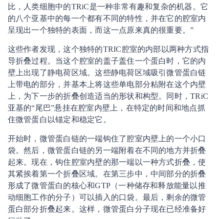
比，人类细胞中的TRiC是一种非常有趣和复杂的机器。它
的八个亚基中的每一个都有不同的特性，并在它的腔室内
呈现出一个独特的表面，而这一点原来真的很重要。”
这些作者发现，这个独特的TRIC腔室的内部以两种方式指
导折叠过程。当这个腔室的盖子盖住一个蛋白时，它的内
壁上出现了静电荷区域。这些静电荷区域吸引微管蛋白链
上带电的部分，并基本上将这些单电部分粘附在这个内壁
上，为下一步的折叠创造适当的形状和构型。同时，TRiC
亚基的“尾巴”悬挂在腔室内壁上，在特定的时间和地点抓
住微管蛋白以锚定和稳定它。
开始时，微管蛋白链的一端钩住了腔室内壁上的一个小口
袋。然后，微管蛋白链的另一端附着在不同的地方并折叠
起来。现在，钩住腔室内壁的那一端以一种方式折叠，使
其紧挨着第一个折叠区域。在第三步中，中间部分的折叠
形成了微管蛋白的核心和GTP（一种储存和释放能量以推
动细胞工作的分子）可以插入的口袋。最后，剩余的微管
蛋白部分折叠起来。这样，微管蛋白分子现在已经准备好