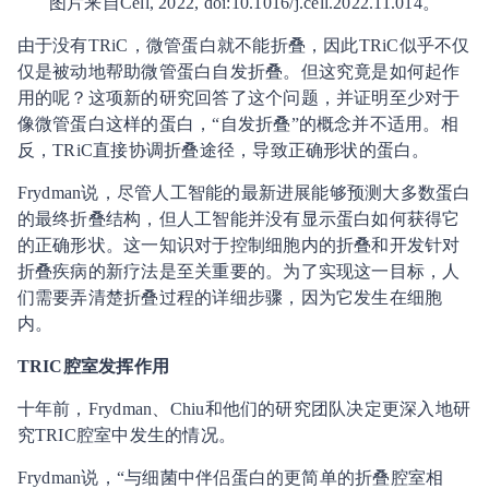
图片来自Cell, 2022, doi:10.1016/j.cell.2022.11.014。
由于没有TRiC，微管蛋白就不能折叠，因此TRiC似乎不仅
仅是被动地帮助微管蛋白自发折叠。但这究竟是如何起作
用的呢？这项新的研究回答了这个问题，并证明至少对于
像微管蛋白这样的蛋白，“自发折叠”的概念并不适用。相
反，TRiC直接协调折叠途径，导致正确形状的蛋白。
Frydman说，尽管人工智能的最新进展能够预测大多数蛋白
的最终折叠结构，但人工智能并没有显示蛋白如何获得它
的正确形状。这一知识对于控制细胞内的折叠和开发针对
折叠疾病的新疗法是至关重要的。为了实现这一目标，人
们需要弄清楚折叠过程的详细步骤，因为它发生在细胞
内。
TRIC腔室发挥作用
十年前，Frydman、Chiu和他们的研究团队决定更深入地研
究TRIC腔室中发生的情况。
Frydman说，“与细菌中伴侣蛋白的更简单的折叠腔室相