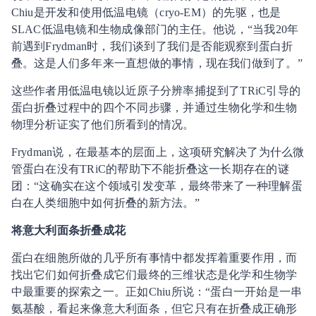
Chiu是开发和使用低温电镜（cryo-EM）的先驱，也是
SLAC低温电镜和生物成像部门的主任。他说，“当我20年
前遇到Frydman时，我们谈到了我们是否能观察到蛋白折
叠。这是人们多年来一直想做的事情，现在我们做到了。”
这些作者用低温电镜以近原子分辨率捕捉到了TRiC引导的
蛋白折叠过程中的四个不同步骤，并通过生物化学和生物
物理分析证实了他们所看到的情况。
Frydman说，在最基本的层面上，这项研究解决了为什么微
管蛋白在没有TRiC的帮助下不能折叠这一长期存在的谜
团：“这确实在这个领域引发变革，最终带来了一种理解蛋
白在人类细胞中如何折叠的新方法。”
将意大利面条折叠成花
蛋白在细胞所做的几乎所有事情中都发挥着重要作用，而
找出它们如何折叠成它们最终的三维状态是化学和生物学
中最重要的探索之一。正如Chiu所说：“蛋白一开始是一串
氨基酸，看起来像意大利面条，但它只有在折叠成正确形