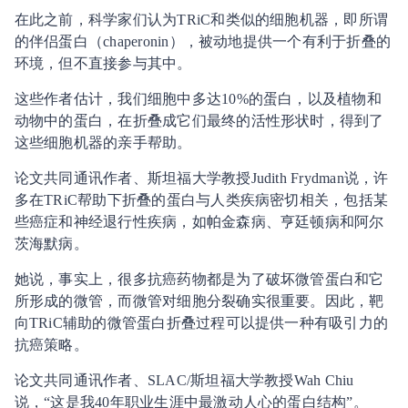
在此之前，科学家们认为TRiC和类似的细胞机器，即所谓
的伴侣蛋白（chaperonin），被动地提供一个有利于折叠的
环境，但不直接参与其中。
这些作者估计，我们细胞中多达10%的蛋白，以及植物和
动物中的蛋白，在折叠成它们最终的活性形状时，得到了
这些细胞机器的亲手帮助。
论文共同通讯作者、斯坦福大学教授Judith Frydman说，许
多在TRiC帮助下折叠的蛋白与人类疾病密切相关，包括某
些癌症和神经退行性疾病，如帕金森病、亨廷顿病和阿尔
茨海默病。
她说，事实上，很多抗癌药物都是为了破坏微管蛋白和它
所形成的微管，而微管对细胞分裂确实很重要。因此，靶
向TRiC辅助的微管蛋白折叠过程可以提供一种有吸引力的
抗癌策略。
论文共同通讯作者、SLAC/斯坦福大学教授Wah Chiu
说，“这是我40年职业生涯中最激动人心的蛋白结构”。