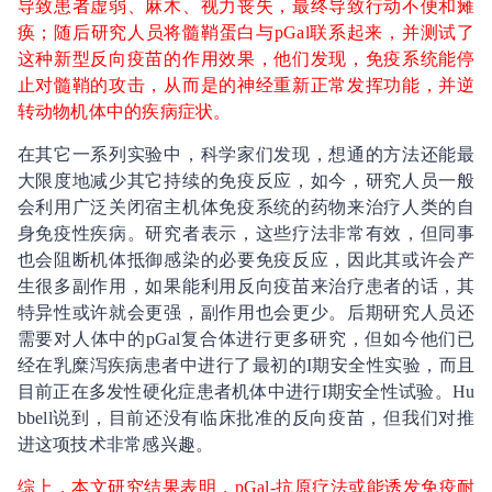
导致患者虚弱、麻木、视力丧失，最终导致行动不便和瘫
痪；随后研究人员将髓鞘蛋白与pGal联系起来，并测试了
这种新型反向疫苗的作用效果，他们发现，免疫系统能停
止对髓鞘的攻击，从而是的神经重新正常发挥功能，并逆
转动物机体中的疾病症状。
在其它一系列实验中，科学家们发现，想通的方法还能最
大限度地减少其它持续的免疫反应，如今，研究人员一般
会利用广泛关闭宿主机体免疫系统的药物来治疗人类的自
身免疫性疾病。研究者表示，这些疗法非常有效，但同事
也会阻断机体抵御感染的必要免疫反应，因此其或许会产
生很多副作用，如果能利用反向疫苗来治疗患者的话，其
特异性或许就会更强，副作用也会更少。后期研究人员还
需要对人体中的pGal复合体进行更多研究，但如今他们已
经在乳糜泻疾病患者中进行了最初的I期安全性实验，而且
目前正在多发性硬化症患者机体中进行I期安全性试验。Hu
bbell说到，目前还没有临床批准的反向疫苗，但我们对推
进这项技术非常感兴趣。
综上，本文研究结果表明，pGal-抗原疗法或能诱发免疫耐