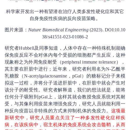
科学家开发出一种有望潜在治疗人类多发性硬化症和其它
自身免疫性疾病的反向疫苗策略。
图片来源：
Nature Biomedical Engineering
(2023). DOI:10.10
38/s41551-023-01086-2
研究者Hubbell及同事知道，人体中存在一种特殊机制能确
保免疫反应不会对体内每个受损的细胞都产生反应，这种
现象称之为外周免疫耐受（peripheral immune tolerance），
其主要在肝脏中进行；近年来，研究者利用名为N-乙酰半
乳糖胺（N-acetylgalactosamine，pGal）的糖标记分子来模
拟这一过程，并将分子送进肝脏中，在肝脏中就会产生对
该分子的耐受性。研究者解释道，我们的想法就是，能将
任何分子吸附到pGal上，这样其就会教授免疫系统对其耐
受，与其像利用疫苗来增强免疫力，研究人员就能利用一
种反向疫苗以非特殊的方式来抑制机体的免疫力。
这项最
新研究中，研究人员重点关注了一种多发性硬化症样疾
病，在该疾病中，宿主机体的免疫系统会攻击髓鞘，从而