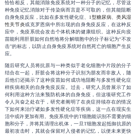
恰恰相反，其能消除免疫系统对一种分子的记忆，尽管这
种免疫记忆消除对于传染病而言是不可取的，但其能阻断
自身免疫反应，比如在多发性硬化症、
1型糖尿病
、
类风湿
性关节炎
或克罗恩病中所出现的自身免疫反应，在这种反
应中，免疫系统会攻击个体机体的健康组织。这种反向疫
苗能利用肝脏如何自然地将分解细胞中的分子标记为“不攻
击”的标志，以防止自身免疫系统对自然死亡的细胞产生反
应。
随后研究人员将抗原与一种类似于老化细胞中片段的分子
结合在一起，肝脏会将这种分子识别为朋友而非敌人，随
后他们还揭示了这种疫苗如何成功地阻断与多发性硬化症
样疾病相关的自身免疫反应。过去，研究人员曾展示了如
何利用这种方法来预防机体的自身免疫，但这项研究工作
令人兴奋之处在于，研究者阐明了在炎症持续存在的情况
下如何来治疗诸如多发性硬化症等疾病，这一点在现实生
活中或许更加有用。免疫系统中的T细胞能识别不需要的细
胞和分子，并将其清理出机体，一旦T细胞发起抵御抗原的
最初攻击时，其就会保留对入侵者的记忆，以便未来更快