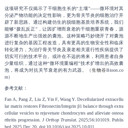
这项研究不仅揭示了干细胞生长的“土壤”——微环境对其
分泌产物功能的决定性影响，更为骨关节炎的细胞治疗开
辟了新思路。通过构建仿生的脱细胞基质培养系统，我们
能够“拨乱反正”，让因扩增而衰老的干细胞重获青春，源
源不断地生产出强效的囊泡。这种策略巧妙绕开了对囊泡
进行复杂的基因工程改造，具有更高的生物安全性和临床
转化潜力，为治疗骨关节炎及衰老相关退行性疾病提供了
切实可行的技术平台。或许在不远的将来，利用患者自身
少量组织，通过这种“微环境重编程”技术扩增出的高效囊
泡，将成为对抗关节衰老的有力武器。（
生物谷
Bioon.co
m）
参考文献：
Fan A, Pang Z, Liu Z, Yin F, Wang Y. Decellularized extracellu
lar matrix restores Fibronectin/Integrin β1 balance through extra
cellular vesicles to rejuvenate chondrocytes and alleviate osteoa
rthritis progression.
J Orthop Translat
. 2025;56:101019. Publis
hed 2025 Dec 20. doi:10.1016/j.jot.2025.10.011