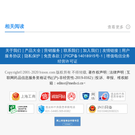
相关阅读
查看更多
关于我们
|
产品大全
|
营销服务
|
联系我们
|
加入我们
|
友情链接
|
用户
服务协议
|
隐私保护
|
免责条款
|
沪ICP备14018915号-1
|
增值电信业务
经营许可证
Copyright©2001-2020 bioon.com 版权所有 不得转载.
著作权声明
|
法律声明
|
互
联网药品信息服务资格证书((沪)-非经营性-2019-0162)
|
投诉、举报、维权邮
箱：editor@medsci.cn<
网
上海工商
络
社
会
征
021-54485309-8082
31010402000321
信
网