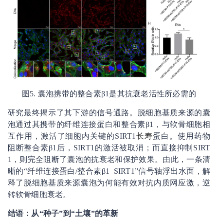
图5. 囊泡携带的整合素β1是其抗衰老活性所必需的
研究最终揭示了其下游的信号通路。脱细胞基质来源的囊
泡通过其携带的纤维连接蛋白和整合素β1，与软骨细胞相
互作用，激活了细胞内关键的SIRT1
长寿
蛋白。使用药物
阻断整合素β1后，SIRT1的激活被取消；而直接抑制SIRT
1，则完全阻断了囊泡的抗衰老和保护效果。由此，一条清
晰的“纤维连接蛋白/整合素β1–SIRT1”信号轴浮出水面，解
释了脱细胞基质来源囊泡为何能有效对抗内质网应激，逆
转软骨细胞衰老。
结语：从
“
种子
”
到
“
土壤
”
的革新