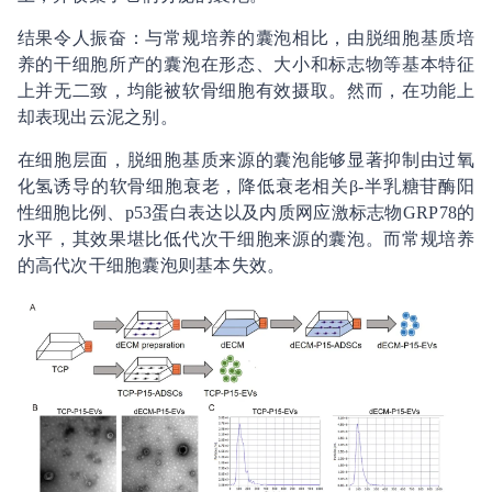
结果令人振奋：与常规培养的囊泡相比，由脱细胞基质培
养的干细胞所产的囊泡在形态、大小和标志物等基本特征
上并无二致，均能被软骨细胞有效摄取。然而，在功能上
却表现出云泥之别。
在细胞层面，脱细胞基质来源的囊泡能够显著抑制由过氧
化氢诱导的软骨细胞衰老，降低衰老相关β-半乳糖苷酶阳
性细胞比例、p53蛋白表达以及内质网应激标志物GRP78的
水平，其效果堪比低代次干细胞来源的囊泡。而常规培养
的高代次干细胞囊泡则基本失效。