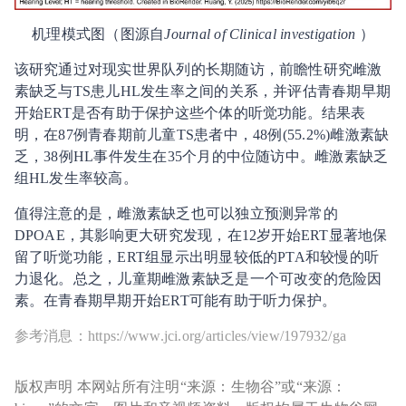
机理模式图（图源自
Journal of Clinical investigation
）
该研究通过对现实世界队列的长期随访，前瞻性研究雌激
素缺乏与TS患儿HL发生率之间的关系，并评估青春期早期
开始ERT是否有助于保护这些个体的听觉功能。结果表
明，在87例青春期前儿童TS患者中，48例(55.2%)雌激素缺
乏，38例HL事件发生在35个月的中位随访中。雌激素缺乏
组HL发生率较高。
值得注意的是，雌激素缺乏也可以独立预测异常的
DPOAE，其影响更大研究发现，在12岁开始ERT显著地保
留了听觉功能，ERT组显示出明显较低的PTA和较慢的听
力退化。总之，儿童期雌激素缺乏是一个可改变的危险因
素。在青春期早期开始ERT可能有助于听力保护。
参考消息：https://www.jci.org/articles/view/197932/ga
版权声明 本网站所有注明“来源：生物谷”或“来源：