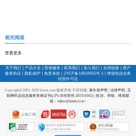
相关阅读
查看更多
关于我们
|
产品大全
|
营销服务
|
联系我们
|
加入我们
|
友情链接
|
用户
服务协议
|
隐私保护
|
免责条款
|
沪ICP备14018915号-1
|
增值电信业务
经营许可证
Copyright©2001-2020 bioon.com 版权所有 不得转载.
著作权声明
|
法律声明
|
互
联网药品信息服务资格证书((沪)-非经营性-2019-0162)
|
投诉、举报、维权邮
箱：editor@medsci.cn<
网
上海工商
络
社
会
征
021-54485309-8082
31010402000321
信