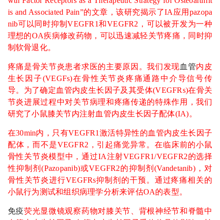
wth Factor Receptors as a Therapeutic Strategy for Osteoarthrit
is and Associated Pain”的文章，该研究揭示了IA应用pazopa
nib可以同时抑制VEGFR1和VEGFR2，可以被开发为一种
理想的OA疾病修改药物，可以迅速减轻关节疼痛，同时抑
制软骨退化。
疼痛是骨关节炎患者求医的主要原因。我们发现
血管
内皮
生长因子(VEGFs)在骨性关节炎疼痛通路中介导信号传
导。为了确定血管内皮生长因子及其受体(VEGFRs)在骨关
节炎进展过程中对关节病理和疼痛传递的特殊作用，我们
研究了小鼠膝关节内注射血管内皮生长因子配体(IA)。
在30min内，只有VEGFR1激活特异性的血管内皮生长因子
配体，而不是VEGFR2，引起痛觉异常。在临床前的小鼠
骨性关节炎模型中，通过IA注射VEGFR1/VEGFR2的选择
性抑制剂(Pazopanib)或VEGFR2的抑制剂(Vandetanib)，对
骨性关节炎进行VEGFRs抑制剂的干预。通过疼痛相关的
小鼠行为测试和组织病理学分析来评估OA的表型。
免疫
荧光显微镜观察药物对膝关节、背根神经节和脊髓中