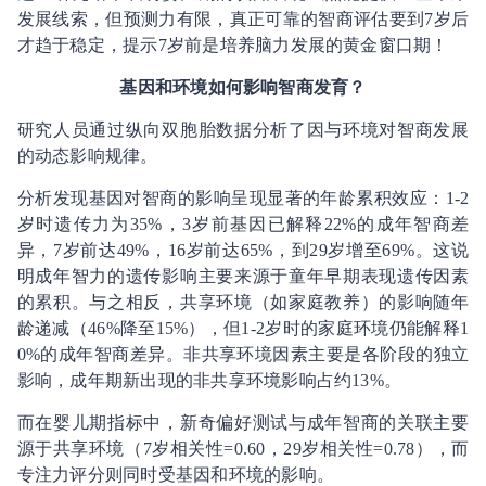
发展线索，但预测力有限，真正可靠的智商评估要到7岁后
才趋于稳定，提示7岁前是培养脑力发展的黄金窗口期！
基因和环境如何影响智商发育？
研究人员通过纵向双胞胎数据分析了因与环境对智商发展
的动态影响规律。
分析发现基因对智商的影响呈现显著的年龄累积效应：1-2
岁时遗传力为35%，3岁前基因已解释22%的成年智商差
异，7岁前达49%，16岁前达65%，到29岁增至69%。这说
明成年智力的遗传影响主要来源于童年早期表现遗传因素
的累积。与之相反，共享环境（如家庭教养）的影响随年
龄递减（46%降至15%），但1-2岁时的家庭环境仍能解释1
0%的成年智商差异。非共享环境因素主要是各阶段的独立
影响，成年期新出现的非共享环境影响占约13%。
而在婴儿期指标中，新奇偏好测试与成年智商的关联主要
源于共享环境（7岁相关性=0.60，29岁相关性=0.78），而
专注力评分则同时受基因和环境的影响。