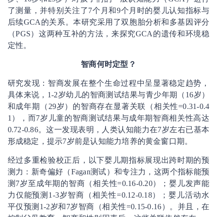
了测量，并特别关注了7个月和9个月时的婴儿认知指标与
后续GCA的关系。本研究采用了双胞胎分析和多基因评分
（PGS）这两种互补的方法，来探究GCA的遗传和环境稳
定性。
智商何时定型？
研究发现：智商发展在整个生命过程中呈显著稳定趋势，
具体来说，1-2岁幼儿的智商测试结果与青少年期（16岁）
和成年期（29岁）的智商存在显著关联（相关性=0.31-0.4
1），而7岁儿童的智商测试结果与成年期智商相关性高达
0.72-0.86。这一发现表明，人类认知能力在7岁左右已基本
形成稳定，提示7岁前是认知能力培养的黄金窗口期。
经过多重检验校正后，以下婴儿期指标展现出跨时期的预
测力：新奇偏好（Fagan测试）和专注力，这两个指标能预
测7岁至成年期的智商（相关性=0.16-0.20）；婴儿发声能
力仅能预测1-3岁智商（相关性=0.12-0.18）；婴儿活动水
平仅预测1-2岁和7岁智商（相关性=0.15-0.16）。并且，在