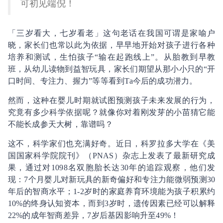
可初见端倪！
「三岁看大，七岁看老」这句老话在我国可谓是家喻户
晓，家长们也常以此为依据，早早地开始对孩子进行各种
培养和测试，生怕孩子“输在起跑线上”。从胎教到早教
班，从幼儿读物到益智玩具，家长们期望从那小小只的“开
口时间、专注力、握力”等等看到Ta今后的成功潜力。
然而，这种在婴儿时期就试图预测孩子未来发展的行为，
究竟有多少科学依据呢？就像你对着刚发芽的小苗猜它能
不能长成参天大树，靠谱吗？
这不，科学家们也充满好奇。近日，科罗拉多大学在《美
国国家科学院院刊》（PNAS）杂志上发表了最新研究成
果，通过对1098名双胞胎长达30年的追踪观察，他们发
现：7个月婴儿对新玩具的新奇偏好和专注力能微弱预测30
年后的智商水平；1-2岁时的家庭养育环境能为孩子积累约
10%的终身认知资本，而到3岁时，遗传因素已经可以解释
22%的成年智商差异，7岁后基因影响升至49%！