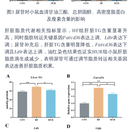
图3 尿苷对小鼠血清甘油三酯、总胆固醇、高密度脂蛋白
及瘦素含量的影响
肝脏脂质代谢相关指标显示，HF组肝脏TG含量显著升
高，同时脂肪转运关键基因
Fat
/
cd36
表达上调、
Ldlr
表达下
调；尿苷补充后，肝脏TG含量明显降低，
Fat
/
cd36
表达下
调且
Ldlr
表达上调，油红染色结果也证实HUR组小鼠肝脏
脂质滴生成减少，表明尿苷可通过调节脂质转运相关基因
表达改善肝脏脂质积累。