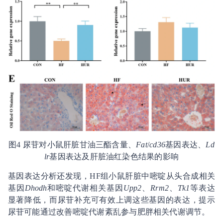
图4 尿苷对小鼠肝脏甘油三酯含量、
Fat
/
cd36
基因表达、
Ld
lr
基因表达及肝脏油红染色结果的影响
基因表达分析还发现，HF组小鼠肝脏中嘧啶从头合成相关
基因
Dhodh
和嘧啶代谢相关基因
Upp2
、
Rrm2
、
Tk1
等表达
显著降低，而尿苷补充可有效上调这些基因的表达，提示
尿苷可能通过改善嘧啶代谢紊乱参与肥胖相关代谢调节。