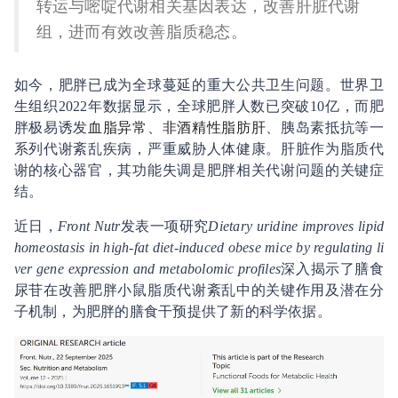
转运与嘧啶代谢相关基因表达，改善肝脏代谢
组，进而有效改善脂质稳态。
如今，肥胖已成为全球蔓延的重大公共卫生问题。世界卫
生组织2022年数据显示，全球肥胖人数已突破10亿，而肥
胖极易诱发
血脂异常
、
非
酒精性
脂肪肝
、胰岛素抵抗等一
系列代谢紊乱疾病，严重威胁人体健康。肝脏作为脂质代
谢的核心器官，其功能失调是肥胖相关代谢问题的关键症
结。
近日，
Front Nutr
发表一项研究
Dietary uridine improves lipid
homeostasis in high-fat diet-induced obese mice by regulating li
ver gene expression and metabolomic profiles
深入揭示了膳食
尿苷在改善肥胖小鼠脂质代谢紊乱中的关键作用及潜在分
子机制，为肥胖的膳食干预提供了新的科学依据。