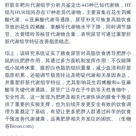
肝脏非靶向代谢组学分析共鉴定出443种已知代谢物，HF
组与HUR组间存在37种差异代谢物，主要富集在花生四烯
酸代谢、α-亚麻酸代谢等通路。尿苷补充可恢复高脂饮食
导致的花生四烯酸、睾酮等代谢物水平下降，同时调节腺
苷、次黄嘌呤等核苷代谢物含量，表明尿苷可通过重塑肝
脏代谢组学特征改善脂质稳态。
综上，该研究系统证实了膳食尿苷对高脂饮食诱导肥胖小
鼠的抗肥胖作用，其通过多方面机制发挥作用：不仅能降
低小鼠终体重、腹腔白色脂肪组织重量，减少血清和肝脏
脂质积累，还能调节脂质转运及嘧啶代谢相关基因表达，
并重塑肝脏代谢组学特征，尤其影响花生四烯酸和α-亚麻
酸等关键代谢通路。尿苷广泛存在于牛奶等天然食物中，
安全性高，这一发现为肥胖及相关代谢疾病的膳食干预提
供了重要的实验支撑，也为后续开发更安全有效的饮食调
理方案奠定了基础，有望让更多肥胖人群通过科学的饮食
干预改善代谢健康，远离肥胖相关并发症的困扰。（
生物
谷
Bioon.com）