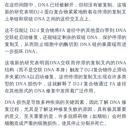
在这些间隙中，DNA 已经被解开，但却没有被复制。这项
新的研究表明D2-I 蛋白复合物紧紧地附着在停滞的复制叉
上单链和双链 DNA 之间的这些交叉点上。
这不仅能让 D2-I 复合物将FA 途径中的其他蛋白带到 DNA
交联处启动修复，还能锚定剩余的双链 DNA，保护停滞的
复制叉，从而防止细胞中的酶切割 DNA 链的暴露端而进
一步损坏 DNA。
这项新的研究表明因DNA交联而停滞的复制叉内的DNA
结构（而不是交联 DNA 本身）触发了D2-I复合物停止滑动
并夹紧DNA以启动修复。这些停滞的复制叉出现在许多类
型的 DNA 损伤中，这就解释了 D2-I 复合物通过 FA 途径
在其他形式的 DNA 修复中发挥着广泛作用。
DNA 损伤是导致多种疾病的关键因素，因此了解 DNA 修
复过程，尤其是了解这种修复失败的原因，具有极其重要
的意义。至关重要的是，许多
抗癌药
物（如顺铂）会对
癌
细胞
造成严重的细胞损伤，使其停止分裂并死亡。