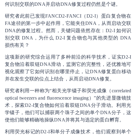
何识别交联的DNA并启动DNA修复过程仍然是个谜。
研究者此前已发现FANCD2-FANCI（D2-I）蛋白复合物在
FA途径的第一步中起作用，它能夹住DNA，从而启动交联
DNA的修复过程。然而，关键问题依然存在：D2-I 如何识
别交联 DNA，为什么 D2-I 复合物也与其他类型的 DNA
损伤有关？
这项新的研究综合运用了多种前沿的科学技术，证实D2-I
复合物沿着双链DNA滑动，监测它的完整性，还优雅地可
视化观察了它如何识别在哪里停止，让DNA修复蛋白移动
并在发生交联的位点上结合，从而启动DNA修复。
研究者利用一种称为“相关光学镊子和荧光成像（correlated
optical tweezers and fluorescence imaging）”的先进显微镜技
术，探索D2-I复合物如何沿着双链DNA分子滑动。利用光
学镊子，他们可以捕获两个珠子之间的单个DNA分子，这
使他们能够精确地操纵DNA并将其与选定的蛋白孵育。
利用荧光标记的D2-I和单分子成像技术，他们观察到单个