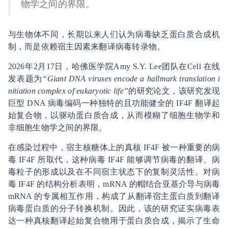
物学之间的界限。
与生物体不同，长期以来人们认为病毒缺乏蛋白质合成机
制，而是依赖宿主因素来翻译病毒转录物。
2026年2月17日，哈佛医学院Amy S.Y. Lee团队在Cell 在线
发表题为
“Giant DNA viruses encode a hallmark translation i
nitiation complex of eukaryotic life”
的研究论文，该研究发现
巨型 DNA 病毒编码一种独特的且功能健全的 IF4F 翻译起
始复合物，以驱动蛋白质合成，从而模糊了细胞生物学和
非细胞生物学之间的界限。
在感染过程中，宿主核糖体上的真核 IF4F 被一种重要的病
毒 IF4F 所取代，这种病毒 IF4F 能够调节病毒的翻译、病
毒粒子的形成以及在不同宿主状态下的复制灵活性。对病
毒 IF4F 的结构分析表明，mRNA 的帽结合亚基介导与病毒
mRNA 的专属相互作用，构成了从翻译宿主蛋白质到翻译
病毒蛋白质的分子转换机制。因此，该的研究证实病毒表
达一种真核翻译起始复合物用于蛋白质合成，揭示了生命