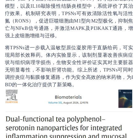
模型，以及IL
10敲除慢性结肠炎模型中，系统评价了其治
疗效果。机制研究表明，TPSNs可有效清除活性氧与活性
氮（RONS），促进巨噬细胞由M1型向M2型极化，抑制焦
亡与NF
κB信号通路，并激活MAPK及PI3K
AKT通路，增
强上皮细胞增殖与迁移。
将TPSNs进一步载入温敏型原位凝胶用于直肠给药，可实
现局部长效释药。体内实验显示，该制剂显著改善疾病症
状与组织病理学损伤，生物安全性评价证实其对主要脏器
无明显毒性，不影响肝肾功能。综上所述，TPSNs可同时
调控炎症与黏膜修复通路，作为安全高效的纳米药物，为I
BD的一体化治疗提供了新策略。