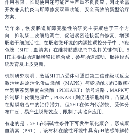
作用有限，长期使用还可能产生严重不良反应，因此亟需
开发兼具抗炎与屏障修复双重功能、安全高效的新型治疗
方案。
近年来，恢复肠道屏障完整性的研究主要聚焦于三个方
向：抑制肠上皮细胞凋亡、促进紧密连接蛋白修复、增强
肠道干细胞活性。在肠道微环境的内源性调控分子中，5
羟
色胺（5
HT，血清素）在维持黏膜稳态中发挥关键作用。5
HT主要由肠道肠嗜铬细胞合成，参与肠道蠕动、肠神经系
统发育及上皮更新。
机制研究表明，激活5
HT1A受体可通过第二信使级联反应
激活丝裂原活化蛋白激酶（MAPK）与磷脂酰肌醇3
激酶/
丝氨酸
苏氨酸蛋白激酶（PI3K
AKT）信号通路，MAPK可
抑制肠上皮细胞凋亡，PI3K
AKT则促进细胞增殖，凸显其
在黏膜愈合中的治疗潜力。但5
HT在体内代谢快、受体分
布广泛，易产生脱靶效应，限制了其临床应用。
有趣的是，5
HT在弱碱性条件下可发生氧化聚合，形成聚
血清素（PST），该材料在酸性环境中具有pH敏感降解特