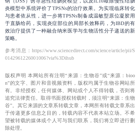
钠（DSS）诱导急性结肠炎模型，以及IL
10敲除慢性结肠
炎模型中系统评价了TPSNs的治疗效果。为实现临床转化
与患者依从性，进一步将TPSNs制备成温敏型原位凝胶用
于直肠给药，实现炎症部位的局部长效释药，为IBD的有
效治疗提供了一种融合纳米医学与生物活性分子递送的新
策略。
参考消息：https://www.sciencedirect.com/science/article/pii/S
0142961226001006?via%3Dihub
版权声明 本网站所有注明“来源：生物谷”或“来源：bioo
n”的文字、图片和音视频资料，版权均属于生物谷网站所
有。非经授权，任何媒体、网站或个人不得转载，否则将
追究法律责任。取得书面授权转载时，须注明“来源：生物
谷”。其它来源的文章系转载文章，本网所有转载文章系出
于传递更多信息之目的，转载内容不代表本站立场。不希
望被转载的媒体或个人可与我们联系，我们将立即进行删
除处理。