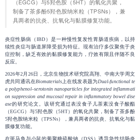
（EGCG）与5羟色胺（5HT）的氧化共聚，
制备了茶多酚5羟色胺纳米粒（TPSNs），兼
具两者的抗炎、抗氧化与黏膜修复功能。
炎症性肠病（IBD）是一种慢性复发性胃肠道疾病，以持
续性炎症与肠道屏障受损为特征。现有治疗多仅聚焦于炎
症控制，缺乏有效的黏膜修复能力，疗效有限且伴随不良
反应。
2026年2月26日，北京生物技术研究院高翔、中南大学周文
虎共同通讯在
Biomaterials
上在线发表题为
Dual-functional te
a polyphenol–serotonin nanoparticles for integrated inflammati
on suppression and mucosal repair in inflammatory bowel dise
ase
的研究论文。该研究通过表没食子儿茶素没食子酸酯
（EGCG）与5
羟色胺（5
HT）的氧化共聚，制备了茶多酚
5
羟色胺纳米粒（TPSNs），兼具两者的抗炎、抗氧化与黏
膜修复功能。
在斑马鱼与小鼠的葡聚糖硫酸钠（DSS）诱导急性结肠炎