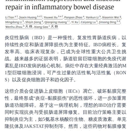
炎症性肠病（IBD）是一种慢性、复发性胃肠道疾病，以
持续性炎症和肠道屏障损伤为主要特征。IBD病程长、复
发率高、临床表现复杂，已成为全球性重大公共卫生挑
战。越来越多的证据表明，肠道驻留巨噬细胞的免疫代谢
紊乱是IBD发病的核心机制。病灶中存在大量经典激活的M
1型巨噬细胞浸润，可产生过量的活性氧与活性氮（RON
S）以及促炎细胞因子和趋化因子。
这些介质会促进肠上皮细胞（IECs）凋亡、破坏黏膜完整
性，最终形成“炎症–黏膜损伤”的恶性循环，进一步加重胃
肠道功能障碍。基于这一病理机制，理想的IBD治疗需要
同时实现抗炎与受损肠道屏障修复。目前治疗策略主要以
抑制炎症为主，如5
氨基水杨酸衍生物、糖皮质激素、单克
隆抗体及JAK
STAT抑制剂等。然而，这些药物对黏膜修复