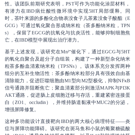
性。该团队前期研究表明，PST可作为功能化涂层材料，
有潜力在IBD病灶酸性微环境中实现5
HT局部缓释。同
时，茶叶来源的多酚化合物表没食子儿茶素没食子酸酯（E
GCG）可通过氧化聚合形成纳米粒（茶多酚纳米粒，TPN
s），保留了EGCG的抗氧化与抗炎活性，能够抑制细胞焦
亡，在IBD模型中展现出治疗潜力。
基于上述发现，该研究在Mn²⁺催化下，通过EGCG与5
HT
的氧化自聚合及超分子自组装，构建了一种新型杂化纳米
粒茶多酚
血清素纳米粒（TPSNs）。该体系充分发挥两种
组分的互补生物活性：茶多酚纳米粒部分具有强效自由基
清除能力，促进巨噬细胞由M1型向M2型极化，抑制NF
κB
信号通路并阻断焦亡；聚血清素部分则激活MAPK与PI3K
AKT通路，促进肠上皮细胞迁移与存活，重建紧密连接蛋
白（ZO
1、occludin），并维持肠道黏液中MUC2的分泌，
增强屏障修复。
这种多功能设计直接靶向IBD的两大核心病理特征——炎
症与屏障功能障碍。该研究在斑马鱼和小鼠的葡聚糖硫酸