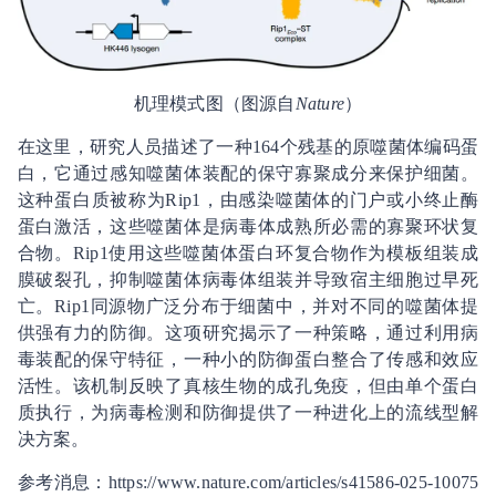
机理模式图（图源自
Nature
）
在这里，研究人员描述了一种164个残基的原噬菌体编码蛋
白，它通过感知噬菌体装配的保守寡聚成分来保护细菌。
这种蛋白质被称为Rip1，由感染噬菌体的门户或小终止酶
蛋白激活，这些噬菌体是病毒体成熟所必需的寡聚环状复
合物。Rip1使用这些噬菌体蛋白环复合物作为模板组装成
膜破裂孔，抑制噬菌体病毒体组装并导致宿主细胞过早死
亡。Rip1同源物广泛分布于细菌中，并对不同的噬菌体提
供强有力的防御。这项研究揭示了一种策略，通过利用病
毒装配的保守特征，一种小的防御蛋白整合了传感和效应
活性。该机制反映了真核生物的成孔免疫，但由单个蛋白
质执行，为病毒检测和防御提供了一种进化上的流线型解
决方案。
参考消息：https://www.nature.com/articles/s41586-025-10075