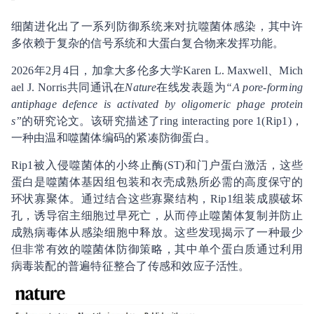
细菌进化出了一系列防御系统来对抗噬菌体感染，其中许
多依赖于复杂的信号系统和大蛋白复合物来发挥功能。
2026年2月4日，加拿大多伦多大学Karen L. Maxwell、Mich
ael J. Norris共同通讯在
Nature
在线发表题为
“A pore-forming
antiphage defence is activated by oligomeric phage protein
s”
的研究论文。该研究描述了ring interacting pore 1(Rip1)，
一种由温和噬菌体编码的紧凑防御蛋白。
Rip1被入侵噬菌体的小终止酶(ST)和门户蛋白激活，这些
蛋白是噬菌体基因组包装和衣壳成熟所必需的高度保守的
环状寡聚体。通过结合这些寡聚结构，Rip1组装成膜破坏
孔，诱导宿主细胞过早死亡，从而停止噬菌体复制并防止
成熟病毒体从感染细胞中释放。这些发现揭示了一种最少
但非常有效的噬菌体防御策略，其中单个蛋白质通过利用
病毒装配的普遍特征整合了传感和效应子活性。