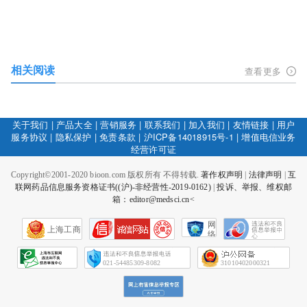
相关阅读
查看更多
关于我们
|
产品大全
|
营销服务
|
联系我们
|
加入我们
|
友情链接
|
用户
服务协议
|
隐私保护
|
免责条款
|
沪ICP备14018915号-1
|
增值电信业务
经营许可证
Copyright©2001-2020 bioon.com 版权所有 不得转载.
著作权声明
|
法律声明
|
互
联网药品信息服务资格证书((沪)-非经营性-2019-0162)
|
投诉、举报、维权邮
箱：editor@medsci.cn<
网
上海工商
络
社
会
征
021-54485309-8082
31010402000321
信
网