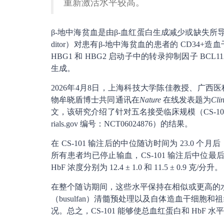
重新激活水平较高。
β-地中海贫血是由β-血红蛋白生成减少或缺失所导致的。
ditor）对患有β-地中海贫血的患者的 CD3
HBG1 和 HBG2 启动子中的转录抑制因子 B
生成。
2026年4月8日，上海科技大学陈佳教授、广
物牟晓盾博士共同通讯在
Nature
在线发表题为
Clin
文，该研究介绍了针对五名接受临床规模（CS-101）使
rials.gov 编号：NCT06024876）的结果。
在 CS-101 输注后的中位随访时间为 23.0 个
所有患者均已停止输血，CS-101 输注后中位最
HbF 浓度分别为 12.4 ± 1.0 和 11.5 ± 0.9 克/分升。
在整个随访期间，这些水平保持在相似或更高的水平
（busulfan）清髓预处理以及自体造血干细
况。总之，CS-101 能够使总血红蛋白和 Hb