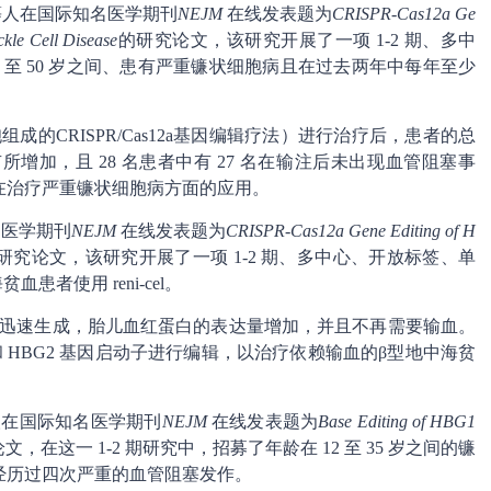
na等人在国际知名医学期刊
NEJM
在线发表题为
CRISPR-Cas12a Ge
kle Cell Disease
的研究论文，该研究开展了一项 1-2 期、多中
 至 50 岁之间、患有严重镰状细胞病且在过去两年中每年至少
胞组成的CRISPR/Cas12a基因编辑疗法）进行治疗后，患者的总
加，且 28 名患者中有 27 名在输注后未出现血管阻塞事
在治疗严重镰状细胞病方面的应用。
知名医学期刊
NEJM
在线发表题为
CRISPR-Cas12a Gene Editing of H
研究论文，该研究开展了一项 1-2 期、多中心、开放标签、单
血患者使用 reni-cel。
性粒细胞迅速生成，胎儿血红蛋白的表达量增加，并且不再需要输血。
1 和 HBG2 基因启动子进行编辑，以治疗依赖输血的β型地中海贫
ta等人在国际知名医学期刊
NEJM
在线发表题为
Base Editing of HBG1
文，在这一 1-2 期研究中，招募了年龄在 12 至 35 岁之间的镰
经历过四次严重的血管阻塞发作。