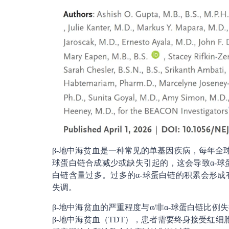
β-地中海贫血是一种常见的单基因疾病，每年全球
球蛋白链合成减少或缺失引起的，这会导致α-球蛋
白链含量过多。过多的α-球蛋白链的积累会形
失调。
β-地中海贫血的严重程度与α/非α-球蛋白链比
β-地中海贫血（TDT），患者需要终身接受红细