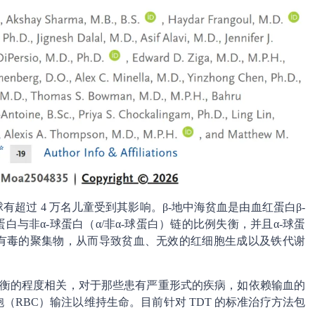
有超过 4 万名儿童受到其影响。β-地中海贫血是由血红蛋白β-
白与非α-球蛋白（α/非α-球蛋白）链的比例失衡，并且α-球蛋
成有毒的聚集物，从而导致贫血、无效的红细胞生成以及铁代谢
例失衡的程度相关，对于那些患有严重形式的疾病，如依赖输血的
胞（RBC）输注以维持生命。目前针对 TDT 的标准治疗方法包