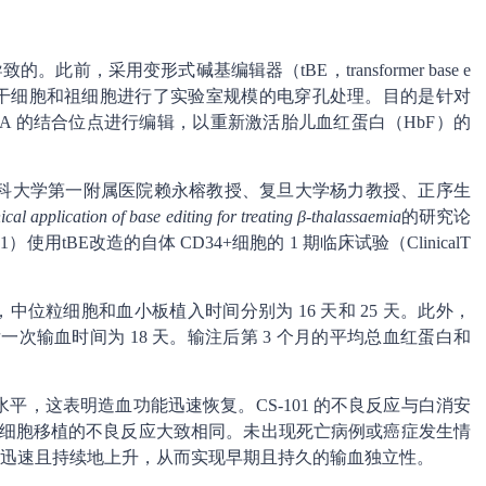
此前，采用变形式碱基编辑器（tBE，transformer base e
4+造血干细胞和祖细胞进行了实验室规模的电穿孔处理。目的是针对
CL11A 的结合位点进行编辑，以重新激活胎儿血红蛋白（HbF）的
西医科大学第一附属医院赖永榕教授、复旦大学杨力教授、正序生
ical application of base editing for treating β-thalassaemia
的研究论
用tBE改造的自体 CD34+细胞的 1 期临床试验（ClinicalT
月后，中位粒细胞和血小板植入时间分别为 16 天和 25 天。此外，
后一次输血时间为 18 天。输注后第 3 个月的平均总血红蛋白和
，这表明造血功能迅速恢复。CS-101 的不良反应与白消安
胞和祖细胞移植的不良反应大致相同。未出现死亡病例或癌症发生情
F 水平迅速且持续地上升，从而实现早期且持久的输血独立性。