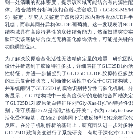
到一处清晰的配体密度，提示该区域可能结合有内源性配
体。结合结构分析与液相色谱-质谱联用（LC-ESI-MS/M
S）鉴定，研究人员鉴定了该密度对应内源性配体UDP-半
乳糖，而非其同分异构体UDP-葡萄糖。这一发现表明NGT
结构域具有高度特异性的底物结合能力，然而扫描突变实
验证实该底物结合位点无糖基化修饰活性，可能是关键的
功能调控位点。
为了解决胶原糖基化活性无法精确定量的难题，研究团队
设计并筛选到了胶原特征多肽，详细表征了GLT25D1的活
性特征，并进一步捕捉到了GLT25D1-UDP-胶原特征多肽
的三元复合物状态，明确催化活性中心位于CGT结构域，
并系统阐明了GLT25D1的底物识别特异性与催化机制。分
析显示，CGT结构域中一处高度保守的底物结合凹槽决定
了GLT25D1对胶原蛋白特征序列“Gly-Xaa-Hyl”的特异性识
别，保守残基D522是催化“核心开关”，作为 catalytic base
活化受体羟基，在Mn2+的协同下完成反转型SN2亲核取代
反应。在分子机制解析的基础上，研究团队进一步对多种
GLT25D1致病突变进行了系统研究，有助于深化对GLT25