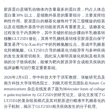
胶原蛋白是哺乳动物体内含量最多的蛋白质，约占人体总
蛋白量30% 以上，是细胞外基质的重要组分，主要发挥结
构性作用。胶原蛋白的糖基化修饰对于其三股螺旋的组装
以及在细胞外基质中的功能发挥具有重要意义。该糖基化
过程发生于内质网中，其中关键的初始步骤由半乳糖基转
移酶GLT25D1催化，其将半乳糖残基转移至胶原蛋白保守
重复基序“Gly-Xaa-Hyl”中的羟赖氨酸位点，形成半乳糖基
化羟赖氨酸。GLT25D1介导的糖基化功能异常与多种疾病
的发生发展密切相关。因此深入阐明其催化机制及相关疾
病的分子致病机制，能够为靶向胶原异常合成相关疾病的
临床
诊断
与治疗奠定重要基础。
2026年2月6日，华中科技大学于洪军教授、张敏研究员及
南方科技大学张明杰院士、刘晓天研究员团队在
Nature Co
mmunications
杂志在线发表了题为
Molecular basis of collage
n galactosylation by GLT25D1
的研究论文。该论文发现了G
LT25D1的复杂组装模式及其对胶原进行
精准
半乳糖基化的
分子机制，揭示了GLT25D1相关疾病发生的分子机理。