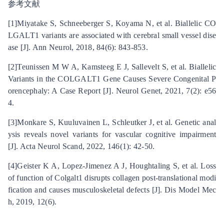
参考文献
[1]Miyatake S, Schneeberger S, Koyama N, et al. Biallelic CO
LGALT1 variants are associated with cerebral small vessel dise
ase [J]. Ann Neurol, 2018, 84(6): 843-853.
[2]Teunissen M W A, Kamsteeg E J, Sallevelt S, et al. Biallelic
Variants in the COLGALT1 Gene Causes Severe Congenital P
orencephaly: A Case Report [J]. Neurol Genet, 2021, 7(2): e56
4.
[3]Monkare S, Kuuluvainen L, Schleutker J, et al. Genetic anal
ysis reveals novel variants for vascular cognitive impairment
[J]. Acta Neurol Scand, 2022, 146(1): 42-50.
[4]Geister K A, Lopez-Jimenez A J, Houghtaling S, et al. Loss
of function of Colgalt1 disrupts collagen post-translational modi
fication and causes musculoskeletal defects [J]. Dis Model Mec
h, 2019, 12(6).