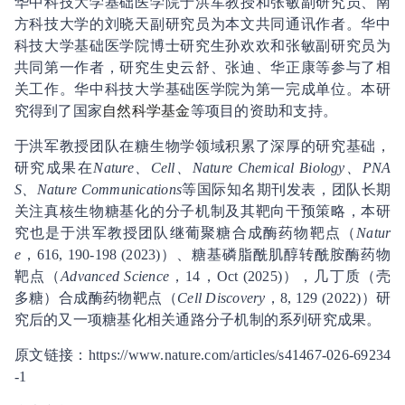
华中科技大学基础医学院于洪军教授和张敏副研究员、南
方科技大学的刘晓天副研究员为本文共同通讯作者。华中
科技大学基础医学院博士研究生孙欢欢和张敏副研究员为
共同第一作者，研究生史云舒、张迪、华正康等参与了相
关工作。华中科技大学基础医学院为第一完成单位。本研
究得到了国家
自然科学
基金
等项目的资助和支持。
于洪军教授团队在糖生物学领域积累了深厚的研究基础，
研究成果在
Nature、Cell、Nature Chemical Biology、PNA
S、Nature Communications
等国际知名期刊发表，团队长期
关注真核生物糖基化的分子机制及其靶向干预策略，本研
究也是于洪军教授团队继葡聚糖合成酶药物靶点（
Natur
e
，616, 190-198 (2023)）、糖基磷脂酰肌醇转酰胺酶药物
靶点（
Advanced Science
，14，Oct (2025)），几丁质（壳
多糖）合成酶药物靶点（
Cell Discovery
，8, 129 (2022)）研
究后的又一项糖基化相关通路分子机制的系列研究成果。
原文链接：https://www.nature.com/articles/s41467-026-69234
-1