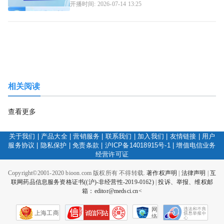
开播时间: 2026-07-14 13:25
相关阅读
查看更多
关于我们
|
产品大全
|
营销服务
|
联系我们
|
加入我们
|
友情链接
|
用户
服务协议
|
隐私保护
|
免责条款
|
沪ICP备14018915号-1
|
增值电信业务
经营许可证
Copyright©2001-2020 bioon.com 版权所有 不得转载.
著作权声明
|
法律声明
|
互
联网药品信息服务资格证书((沪)-非经营性-2019-0162)
|
投诉、举报、维权邮
箱：editor@medsci.cn<
网
上海工商
络
社