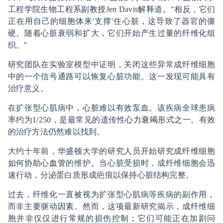
工程学院生物工程系副教授Jen Davis解释道。"相反，它们
正在用自己的细胞体来'支撑'住心脏，这导致了器官的僵
硬。随着心脏衰弱和扩大，它们开始产生过量的纤维化组
织。"
研究团队在实验室模型中证明，关闭这些异常成纤维细胞
中的一个信号通路可以恢复心脏功能。这一发现可能具有
治疗意义。
在扩张型心肌病中，心脏难以有效泵血。该疾病全球患病
率约为1/250，是最常见的遗传性
心力衰竭
形式之一。有效
的治疗方法仍然难以找到。
大约十年前，华盛顿大学的研究人员开始研究成纤维细胞
如何协助心
血管
的维护。当心脏受损时，成纤维细胞会迅
速行动，分泌蛋白质形成疤痕以保持心脏结构完整。
过去，纤维化一直被视为扩张型心肌病等疾病的副作用，
而非主要驱动因素。然而，这项最新研究揭示，成纤维细
胞并非仅仅进行常规的损伤控制；它们可能正在加剧问