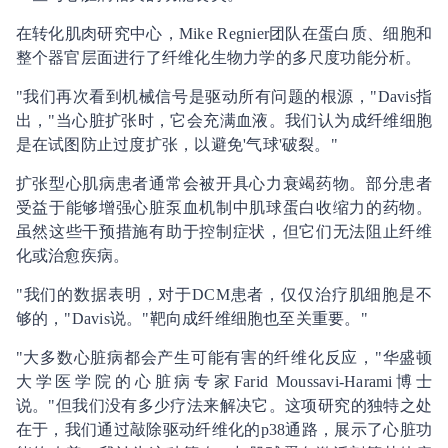
在转化肌肉研究中心，Mike Regnier团队在蛋白质、细胞和
整个器官层面进行了纤维化生物力学的多尺度功能分析。
"我们再次看到机械信号是驱动所有问题的根源，"Davis指
出，"当心脏扩张时，它会充满血液。我们认为成纤维细胞
是在试图防止过度扩张，以避免'气球'破裂。"
扩张型心肌病患者通常会被开具心力衰竭药物。部分患者
受益于能够增强心脏泵血机制中肌球蛋白收缩力的药物。
虽然这些干预措施有助于控制症状，但它们无法阻止纤维
化或治愈疾病。
"我们的数据表明，对于DCM患者，仅仅治疗肌细胞是不
够的，"Davis说。"靶向成纤维细胞也至关重要。"
"大多数心脏病都会产生可能有害的纤维化反应，"华盛顿
大学医学院的心脏病专家Farid Moussavi-Harami博士
说。"但我们没有多少疗法来解决它。这项研究的独特之处
在于，我们通过敲除驱动纤维化的p38通路，展示了心脏功