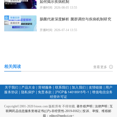
如何揭示疾病机制
开播时间: 2026-08-05 13:55
肠菌代谢深度解析 菌群调控与疾病机制研究
开播时间: 2026-07-14 13:55
相关阅读
查看更多
关于我们
|
产品大全
|
营销服务
|
联系我们
|
加入我们
|
友情链接
|
用户
服务协议
|
隐私保护
|
免责条款
|
沪ICP备14018915号-1
|
增值电信业务
经营许可证
Copyright©2001-2020 bioon.com 版权所有 不得转载.
著作权声明
|
法律声明
|
互
联网药品信息服务资格证书((沪)-非经营性-2019-0162)
|
投诉、举报、维权邮
箱：editor@medsci.cn<