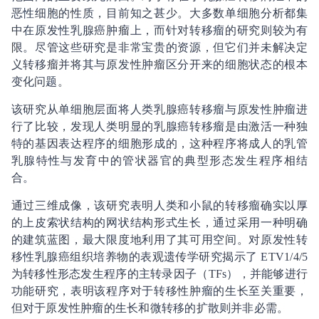
恶性细胞的性质，目前知之甚少。大多数单细胞分析都集
中在原发性乳腺癌肿瘤上，而针对转移瘤的研究则较为有
限。尽管这些研究是非常宝贵的资源，但它们并未解决定
义转移瘤并将其与原发性肿瘤区分开来的细胞状态的根本
变化问题。
该研究从单细胞层面将人类乳腺癌转移瘤与原发性肿瘤进
行了比较，发现人类明显的乳腺癌转移瘤是由激活一种独
特的基因表达程序的细胞形成的，这种程序将成人的乳管
乳腺特性与发育中的管状器官的典型形态发生程序相结
合。
通过三维成像，该研究表明人类和小鼠的转移瘤确实以厚
的上皮索状结构的网状结构形式生长，通过采用一种明确
的建筑蓝图，最大限度地利用了其可用空间。对原发性转
移性乳腺癌组织培养物的表观遗传学研究揭示了 ETV1/4/5
为转移性形态发生程序的主转录因子（TFs），并能够进行
功能研究，表明该程序对于转移性肿瘤的生长至关重要，
但对于原发性肿瘤的生长和微转移的扩散则并非必需。