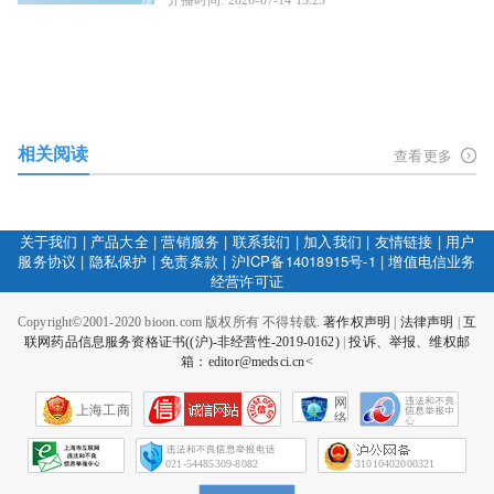
相关阅读
查看更多
关于我们
|
产品大全
|
营销服务
|
联系我们
|
加入我们
|
友情链接
|
用户
服务协议
|
隐私保护
|
免责条款
|
沪ICP备14018915号-1
|
增值电信业务
经营许可证
Copyright©2001-2020 bioon.com 版权所有 不得转载.
著作权声明
|
法律声明
|
互
联网药品信息服务资格证书((沪)-非经营性-2019-0162)
|
投诉、举报、维权邮
箱：editor@medsci.cn<
网
上海工商
络
社
会
征
021-54485309-8082
31010402000321
信