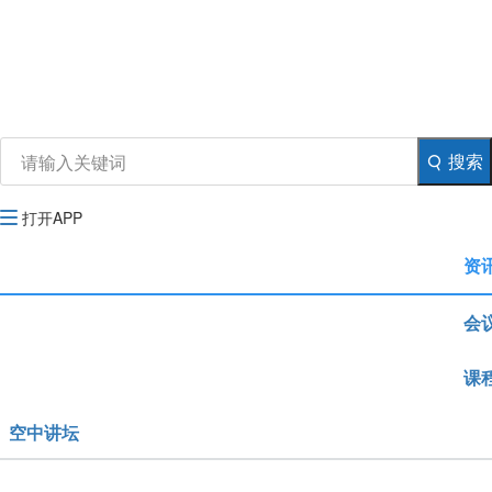
资讯
生物在线
品牌会议
行云公开课
注册
登录
生物谷APP
搜索
打开APP
资
会
课
空中讲坛