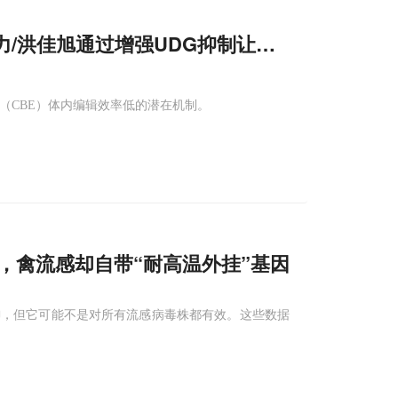
杨力/洪佳旭通过增强UDG抑制让体内
C
-to-T效
（CBE）体内编辑效率低的潜在机制。
感，禽流感却自带“耐高温外挂”基因
御，但它可能不是对所有流感病毒株都有效。这些数据