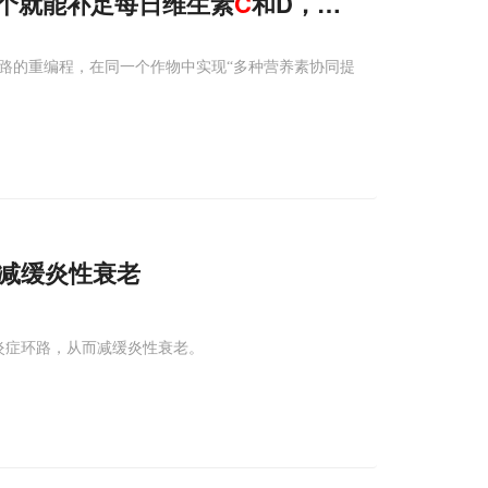
4个就能补足每日维生素
C
和D，还能抑制肠癌
路的重编程，在同一个作物中实现“多种营养素协同提
a减缓炎性衰老
炎症环路，从而减缓炎性衰老。