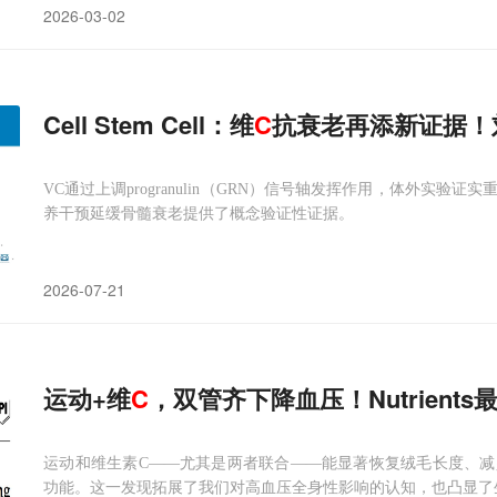
2026-03-02
Cell Stem Cell：维
C
抗衰老再添新证据！
VC通过上调progranulin（GRN）信号轴发挥作用，体外实验证实重
养干预延缓骨髓衰老提供了概念验证性证据。
2026-07-21
运动+维
C
，双管齐下降血压！Nutrient
运动和维生素C——尤其是两者联合——能显著恢复绒毛长度、
功能。这一发现拓展了我们对高血压全身性影响的认知，也凸显了