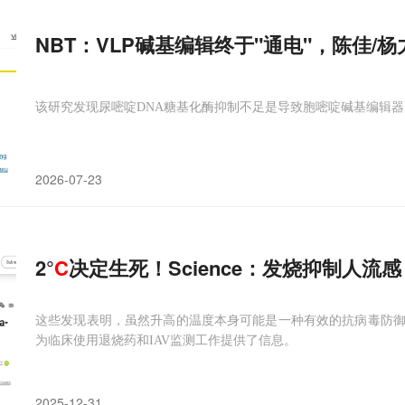
NBT：VLP碱基编辑终于"通电"，陈佳/
该研究发现尿嘧啶DNA糖基化酶抑制不足是导致胞嘧啶碱基编辑器
2026-07-23
2°
C
决定生死！Science：发烧抑制人流
这些发现表明，虽然升高的温度本身可能是一种有效的抗病毒防
为临床使用退烧药和IAV监测工作提供了信息。
2025-12-31