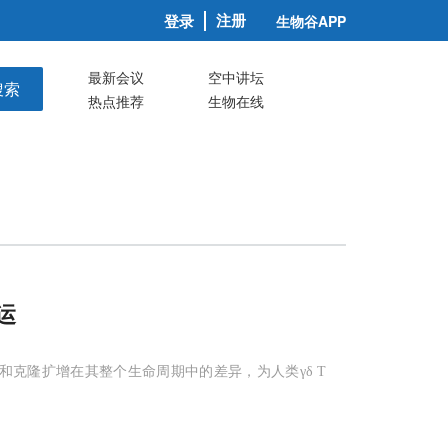
注册
登录
生物谷APP
最新会议
空中讲坛
搜索
热点推荐
生物在线
运
胞表型和克隆扩增在其整个生命周期中的差异，为人类γδ T