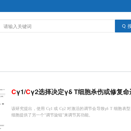
C
γ1/
C
γ2选择决定γδ T细胞杀伤或修复命
该研究提出，使用 Cγ1 或 Cγ2 对激活的调节会导致γδ T 细
细胞提供了另一个“调节旋钮”来调节其功能。