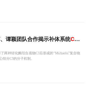
与赵明辉、谭颖团队合作揭示补体系统
C
3转化酶组装
转化酶结合底物C3后形成的“Michaelis”复合物
心组分C3的分子机制。