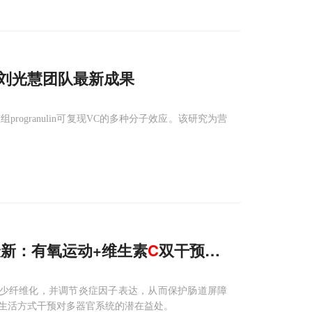
刘光慧团队最新成果
组progranulin可复现VC的多种分子效应。该研究为营
s最新：有氧运动+维生素
C
双干预，协同降低血压
减少纤维化，并调节炎症因子表达，从而保护肠道屏障
生活方式干预对多器官系统的潜在益处。