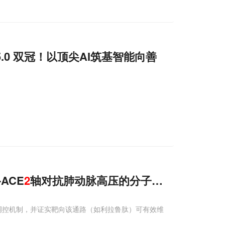
 5.0 双冠！以顶尖AI筑基智能向善
ACE
2
轴对抗肺动脉高压的分子机制
双向调控机制，并证实靶向该通路（如利拉鲁肽）可有效维