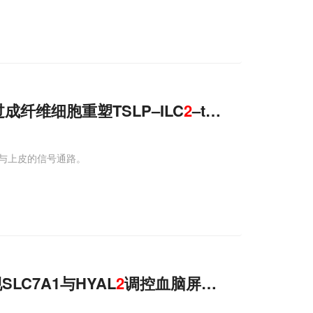
成纤维细胞重塑TSLP–ILC
2
–tuft回路
与上皮的信号通路。
LC7A1与HYAL
2
调控血脑屏障开闭