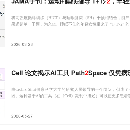
JAMA子刊：运动+睡眠指导 1+1>
2
，年轻
将高强度循环训练（HICT）与睡眠健康（SH）干预相结合，能
果远超单一干预，为久坐、睡眠不佳的年轻女性带来了 “1+1>2” 
2026-03-23
Cell 论文揭示AI工具 Path
2
Space 仅
由Cedars-Sinai健康科学大学的研究人员领导的一个团队，
因。这种基于AI的工具（在《Cell》期刊中描述）可以使更多患
2026-05-27