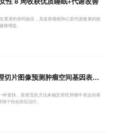
女性 8 周收获优质睡眠+代谢改善
产生显著的协同效应，其改善睡眠和心脏代谢健康的效
的健康增益。
凭病理切片图像预测肿瘤空间基因表达，助推精准
创造了一种更快、更便宜的方法来确定癌性肿瘤中表达的基
者获得个性化癌症治疗。