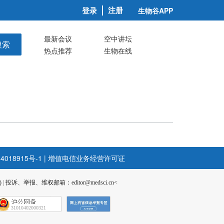
注册
登录
生物谷APP
最新会议
空中讲坛
搜索
热点推荐
生物在线
4018915号-1
|
增值电信业务经营许可证
)
|
投诉、举报、维权邮箱：editor@medsci.cn<
31010402000321