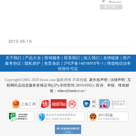
2012-06-19
关于我们
|
产品大全
|
营销服务
|
联系我们
|
加入我们
|
友情链接
|
用户
服务协议
|
隐私保护
|
免责条款
|
沪ICP备14018915号-1
|
增值电信业务
经营许可证
Copyright©2001-2020 bioon.com 版权所有 不得转载.
著作权声明
|
法律声明
|
互
联网药品信息服务资格证书((沪)-非经营性-2019-0162)
|
投诉、举报、维权邮
箱：editor@medsci.cn<
网
上海工商
络
社
会
征
021-54485309-8082
31010402000321
信
网