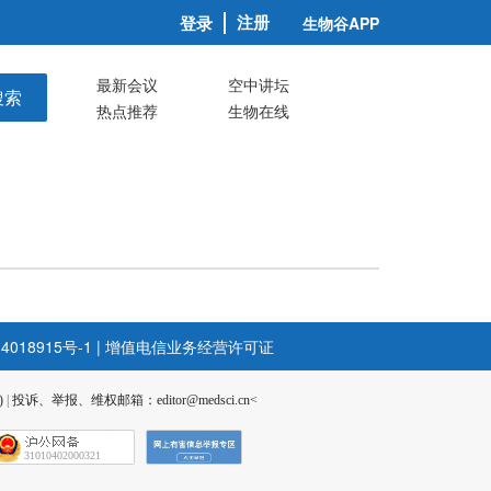
注册
登录
生物谷APP
最新会议
空中讲坛
搜索
热点推荐
生物在线
4018915号-1
|
增值电信业务经营许可证
)
|
投诉、举报、维权邮箱：editor@medsci.cn<
31010402000321