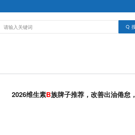
2026维生素
B
族牌子推荐，改善出油倦怠