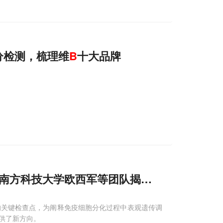
分检测，梳理维
B
十大品牌
，南方科技大学欧西军等团队揭示hnRNP A1/A2
体液免疫的关键检查点，为阐释免疫细胞分化过程中表观遗传调
供了新方向。