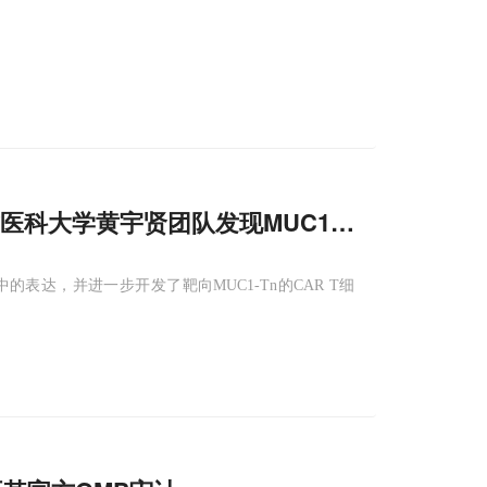
方医科大学黄宇贤团队发现MUC1-Tn避开自
中的表达，并进一步开发了靶向MUC1-Tn的CAR T细