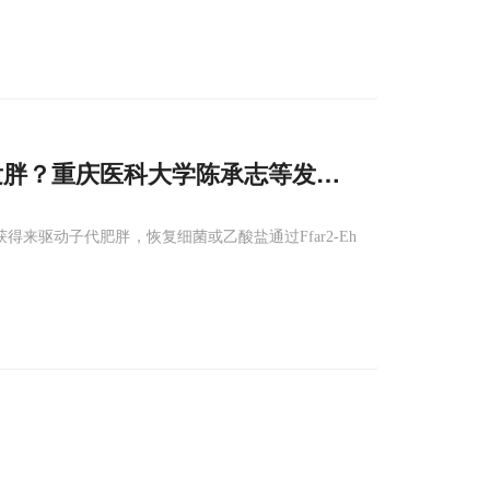
发胖？重庆医科大学陈承志等发现母亲缺乏维生
来驱动子代肥胖，恢复细菌或乙酸盐通过Ffar2-Eh