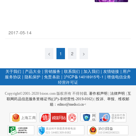
2017-05-14
<
1
2
>
关于我们
|
产品大全
|
营销服务
|
联系我们
|
加入我们
|
友情链接
|
用户
服务协议
|
隐私保护
|
免责条款
|
沪ICP备14018915号-1
|
增值电信业务
经营许可证
Copyright©2001-2020 bioon.com 版权所有 不得转载.
著作权声明
|
法律声明
|
互
联网药品信息服务资格证书((沪)-非经营性-2019-0162)
|
投诉、举报、维权邮
箱：editor@medsci.cn<
网
上海工商
络
社
会
征
021-54485309-8082
31010402000321