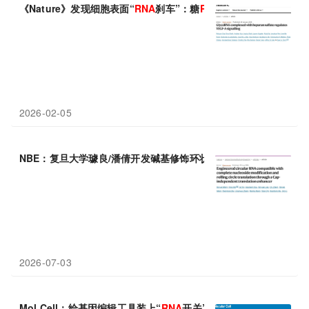
《Nature》发现细胞表面“
RNA
刹车”：糖
RNA
-硫酸乙酰肝素复合
2026-02-05
NBE：复旦大学璩良/潘倩开发碱基修饰环状
RNA
技术，破解环状
R
2026-07-03
Mol Cell：给基因编辑工具装上“
RNA
开关”！天津医科大学张恒团