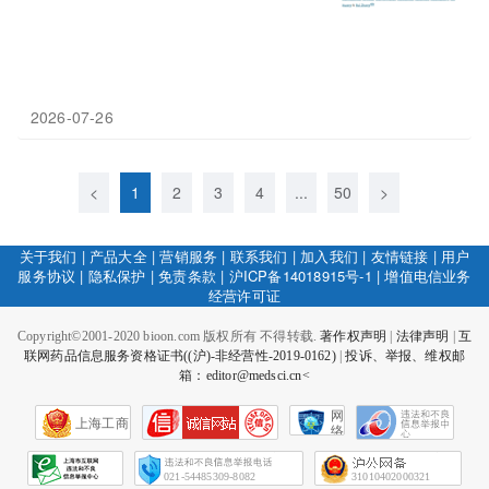
2026-07-26
<
1
2
3
4
...
50
>
关于我们
|
产品大全
|
营销服务
|
联系我们
|
加入我们
|
友情链接
|
用户
服务协议
|
隐私保护
|
免责条款
|
沪ICP备14018915号-1
|
增值电信业务
经营许可证
Copyright©2001-2020 bioon.com 版权所有 不得转载.
著作权声明
|
法律声明
|
互
联网药品信息服务资格证书((沪)-非经营性-2019-0162)
|
投诉、举报、维权邮
箱：editor@medsci.cn<
网
上海工商
络
社
会
征
021-54485309-8082
31010402000321