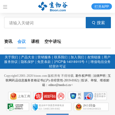
打开APP
搜索
资讯
会议
课程
空中讲坛
关于我们
|
产品大全
|
营销服务
|
联系我们
|
加入我们
|
友情链接
|
用户
服务协议
|
隐私保护
|
免责条款
|
沪ICP备14018915号-1
|
增值电信业务
经营许可证
Copyright©2001-2020 bioon.com 版权所有 不得转载.
著作权声明
|
法律声明
|
互
联网药品信息服务资格证书((沪)-非经营性-2019-0162)
|
投诉、举报、维权邮
箱：editor@medsci.cn<
网
上海工商
络
社
会
征
021-54485309-8082
31010402000321
信