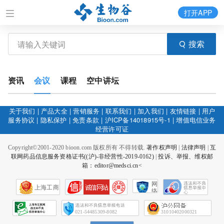
打开APP
搜索
资讯
会议
课程
空中讲坛
关于我们
|
产品大全
|
营销服务
|
联系我们
|
加入我们
|
友情链接
|
用户
服务协议
|
隐私保护
|
免责条款
|
沪ICP备14018915号-1
|
增值电信业务
经营许可证
Copyright©2001-2020 bioon.com 版权所有 不得转载.
著作权声明
|
法律声明
|
互
联网药品信息服务资格证书((沪)-非经营性-2019-0162)
|
投诉、举报、维权邮
箱：editor@medsci.cn<
网
上海工商
络
社
会
征
021-54485309-8082
31010402000321
信