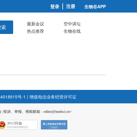
注册
登录
生物谷APP
最新会议
空中讲坛
搜索
热点推荐
生物在线
4018915号-1
|
增值电信业务经营许可证
)
|
投诉、举报、维权邮箱：editor@medsci.cn<
31010402000321