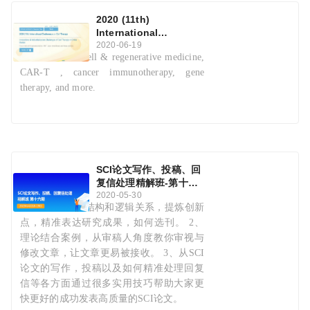
2020 (11th)
International
Conference on Cell
2020-06-19
Focus on stem cell & regenerative medicine,
Therapy
CAR-T , cancer immunotherapy, gene
therapy, and more.
SCI论文写作、投稿、回
复信处理精解班-第十六
期【2020年5月】【具体
2020-05-30
1、理清文章的结构和逻辑关系，提炼创新
开班时间根据疫情防控情
况另行通知】
点，精准表达研究成果，如何选刊。 2、
理论结合案例，从审稿人角度教你审视与
修改文章，让文章更易被接收。 3、从SCI
论文的写作，投稿以及如何精准处理回复
信等各方面通过很多实用技巧帮助大家更
快更好的成功发表高质量的SCI论文。