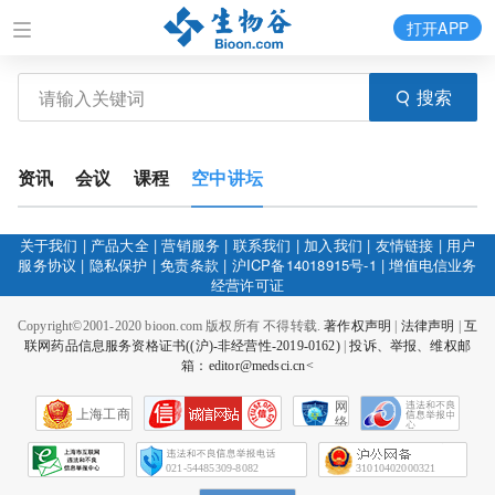
打开APP
搜索
资讯
会议
课程
空中讲坛
关于我们
|
产品大全
|
营销服务
|
联系我们
|
加入我们
|
友情链接
|
用户
服务协议
|
隐私保护
|
免责条款
|
沪ICP备14018915号-1
|
增值电信业务
经营许可证
Copyright©2001-2020 bioon.com 版权所有 不得转载.
著作权声明
|
法律声明
|
互
联网药品信息服务资格证书((沪)-非经营性-2019-0162)
|
投诉、举报、维权邮
箱：editor@medsci.cn<
网
上海工商
络
社
会
征
021-54485309-8082
31010402000321
信