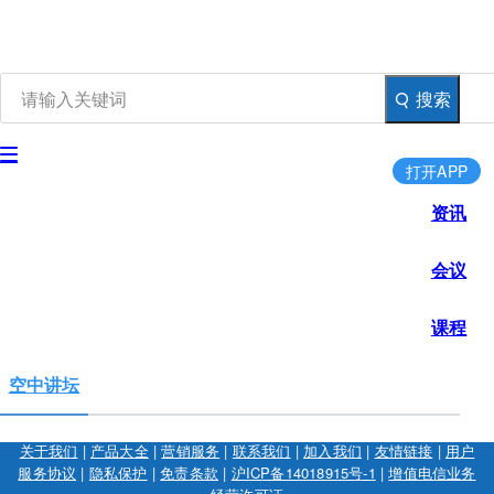
搜索
打开APP
资讯
会议
课程
空中讲坛
关于我们
|
产品大全
|
营销服务
|
联系我们
|
加入我们
|
友情链接
|
用户
服务协议
|
隐私保护
|
免责条款
|
沪ICP备14018915号-1
|
增值电信业务