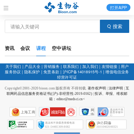
打开APP
搜索
资讯
会议
课程
空中讲坛
关于我们
|
产品大全
|
营销服务
|
联系我们
|
加入我们
|
友情链接
|
用户
服务协议
|
隐私保护
|
免责条款
|
沪ICP备14018915号-1
|
增值电信业务
经营许可证
Copyright©2001-2020 bioon.com 版权所有 不得转载.
著作权声明
|
法律声明
|
互
联网药品信息服务资格证书((沪)-非经营性-2019-0162)
|
投诉、举报、维权邮
箱：editor@medsci.cn<
网
上海工商
络
社
会
征
021-54485309-8082
31010402000321
信