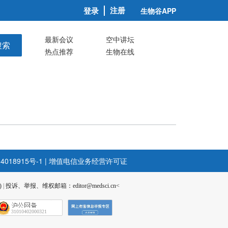
注册
登录
生物谷APP
最新会议
空中讲坛
搜索
热点推荐
生物在线
4018915号-1
|
增值电信业务经营许可证
)
|
投诉、举报、维权邮箱：editor@medsci.cn<
31010402000321