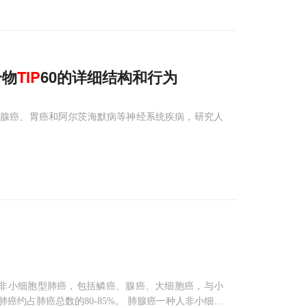
合物
TIP
60的详细结构和行为
、胰腺癌、胃癌和阿尔茨海默病等神经系统疾病，研究人
细胞癌”同义。非小细胞型肺癌，包括鳞癌、腺癌、大细胞癌，与小
约占肺癌总数的80-85%。 肺腺癌一种人非小细胞