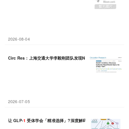
2026-08-04
Circ Res：上海交通大学李毅刚团队发现NUAK
1
-SYNE
1
-YAP
1
通
2026-07-05
让 GLP-
1
受体学会「精准选择」?深度解码偏向型 GLP-
1
RA 激