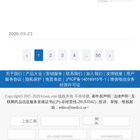
2026-03-23
<
1
2
3
4
...
50
>
关于我们
|
产品大全
|
营销服务
|
联系我们
|
加入我们
|
友情链接
|
用户
服务协议
|
隐私保护
|
免责条款
|
沪ICP备14018915号-1
|
增值电信业务
经营许可证
Copyright©2001-2020 bioon.com 版权所有 不得转载.
著作权声明
|
法律声明
|
互
联网药品信息服务资格证书((沪)-非经营性-2019-0162)
|
投诉、举报、维权邮
箱：editor@medsci.cn<
网
上海工商
络
社
会
征
021-54485309-8082
31010402000321