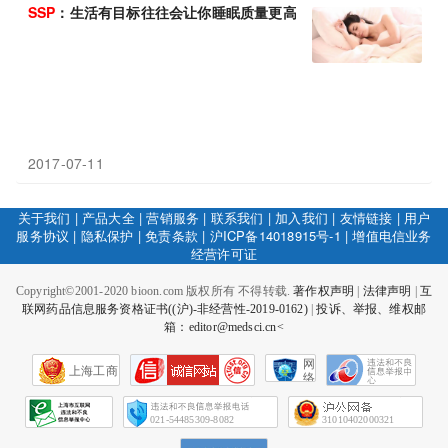
SSP
：生活有目标往往会让你睡眠质量更高
2017-07-11
关于我们
|
产品大全
|
营销服务
|
联系我们
|
加入我们
|
友情链接
|
用户
服务协议
|
隐私保护
|
免责条款
|
沪ICP备14018915号-1
|
增值电信业务
经营许可证
Copyright©2001-2020 bioon.com 版权所有 不得转载.
著作权声明
|
法律声明
|
互
联网药品信息服务资格证书((沪)-非经营性-2019-0162)
|
投诉、举报、维权邮
箱：editor@medsci.cn<
网
上海工商
络
社
会
征
021-54485309-8082
31010402000321
信