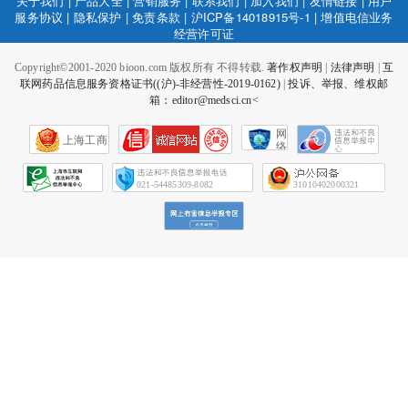
关于我们
|
产品大全
|
营销服务
|
联系我们
|
加入我们
|
友情链接
|
用户
服务协议
|
隐私保护
|
免责条款
|
沪ICP备14018915号-1
|
增值电信业务
经营许可证
Copyright©2001-2020 bioon.com 版权所有 不得转载.
著作权声明
|
法律声明
|
互
联网药品信息服务资格证书((沪)-非经营性-2019-0162)
|
投诉、举报、维权邮
箱：editor@medsci.cn<
网
上海工商
络
社
会
征
021-54485309-8082
31010402000321
信
网