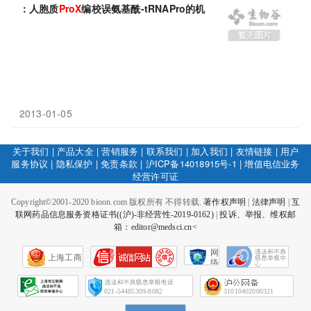
：人胞质
ProX
编校误氨基酰-tRNAPro的机理
2013-01-05
关于我们
|
产品大全
|
营销服务
|
联系我们
|
加入我们
|
友情链接
|
用户
服务协议
|
隐私保护
|
免责条款
|
沪ICP备14018915号-1
|
增值电信业务
经营许可证
Copyright©2001-2020 bioon.com 版权所有 不得转载.
著作权声明
|
法律声明
|
互
联网药品信息服务资格证书((沪)-非经营性-2019-0162)
|
投诉、举报、维权邮
箱：editor@medsci.cn<
网
上海工商
络
社
会
征
021-54485309-8082
31010402000321
信