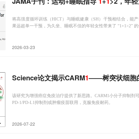
JAMA子刊：运动+睡眠指导
1
+
1
>2，年
将高强度循环训练（HICT）与睡眠健康（SH）干预相结合，能
果远超单一干预，为久坐、睡眠不佳的年轻女性带来了 “1+1>2” 
2026-03-23
Science论文揭示CARM
1
——树突状细胞的
该研究为增强癌症免疫治疗提供了新思路。CARM1小分子抑制剂可
PD-1/PD-L1抑制剂或肿瘤疫苗联用，克服免疫耐药。
2026-07-22