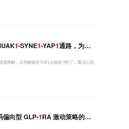
UAK
1
-SYNE
1
-YAP
1
通路，为心肌缺血再灌注
，促进其降解，从而解除对YAP1入核的“闸门”，激活心肌
向型 GLP-
1
RA 激动策略的分子机制