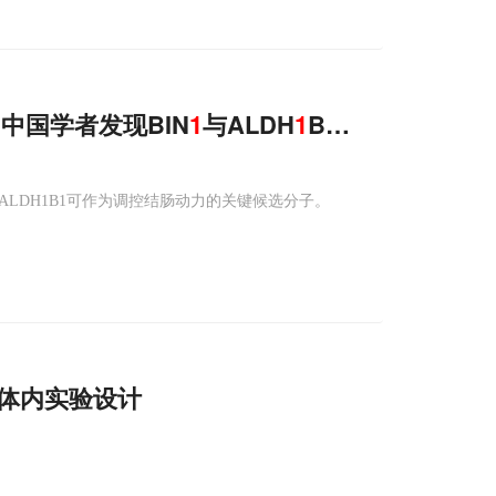
，中国学者发现BIN
1
与ALDH
1
B
1
缺失如何导致
ALDH1B1可作为调控结肠动力的关键候选分子。
体内实验设计