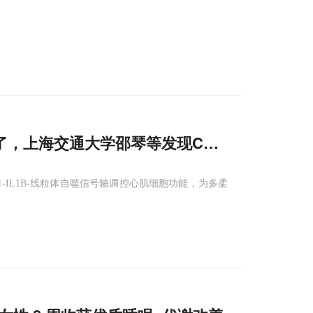
到了，上海交通大学邵琴等发现CX3CR
1
⁺巨噬细
P1-IL1B-线粒体自噬信号轴调控心肌细胞功能，为多柔