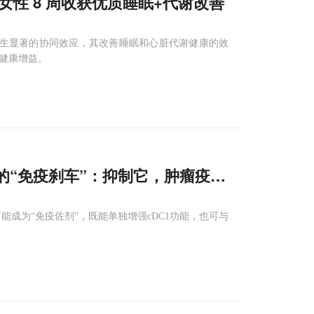
轻女性 8 周收获优质睡眠+代谢改善
产生显著的协同效应，其改善睡眠和心脏代谢健康的效
的健康增益。
“免疫刹车”：抑制它，肿瘤疫苗和PD-
1
疗法
能成为“免疫佐剂”，既能单独增强cDC1功能，也可与