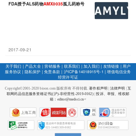
FDA授予ALS药物
AMX0035
孤儿药称号
2017-09-21
关于我们
|
产品大全
|
营销服务
|
联系我们
|
加入我们
|
友情链接
|
用户
服务协议
|
隐私保护
|
免责条款
|
沪ICP备14018915号-1
|
增值电信业务
经营许可证
Copyright©2001-2020 bioon.com 版权所有 不得转载.
著作权声明
|
法律声明
|
互
联网药品信息服务资格证书((沪)-非经营性-2019-0162)
|
投诉、举报、维权邮
箱：editor@medsci.cn<
网
上海工商
络
社
会
征
021-54485309-8082
31010402000321
信